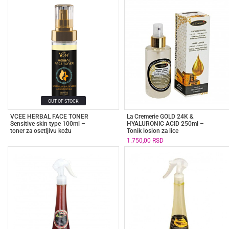
OUT OF STOCK
VCEE HERBAL FACE TONER
La Cremerie GOLD 24K &
Sensitive skin type 100ml –
HYALURONIC ACID 250ml –
toner za osetljivu kožu
Tonik losion za lice
1.750,00
RSD