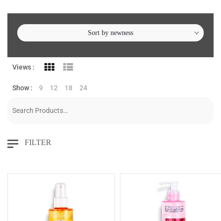
Sort by newness
Views :
Show :
9
12
18
24
FILTER