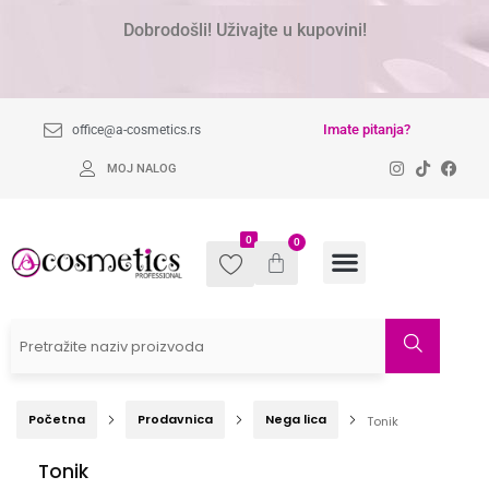
Dobrodošli! Uživajte u kupovini!
Imate pitanja?
office@a-cosmetics.rs
MOJ NALOG
0
0
Početna
Prodavnica
Nega lica
Tonik
Tonik