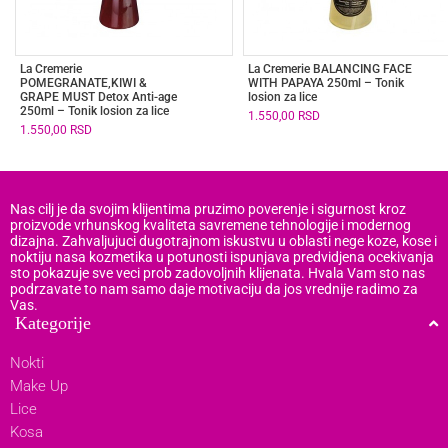
La Cremerie
La Cremerie BALANCING FACE
POMEGRANATE,KIWI &
WITH PAPAYA 250ml – Tonik
GRAPE MUST Detox Anti-age
losion za lice
250ml – Tonik losion za lice
1.550,00
RSD
1.550,00
RSD
Nas cilj je da svojim klijentima pruzimo poverenje i sigurnost kroz
proizvode vrhunskog kvaliteta savremene tehnologije i modernog
dizajna. Zahvaljujuci dugotrajnom iskustvu u oblasti nege koze, kose i
noktiju nasa kozmetika u potunosti ispunjava predvidjena ocekivanja
sto pokazuje sve veci prob zadovoljnih klijenata. Hvala Vam sto nas
podrzavate to nam samo daje motivaciju da jos vrednije radimo za
Vas.
Kategorije
Nokti
Make Up
Lice
Kosa