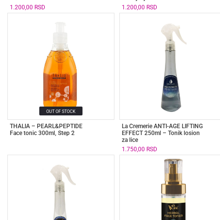
1.200,00
RSD
1.200,00
RSD
OUT OF STOCK
THALIA – PEARL&PEPTIDE
La Cremerie ANTI-AGE LIFTING
Face tonic 300ml, Step 2
EFFECT 250ml – Tonik losion
za lice
1.750,00
RSD