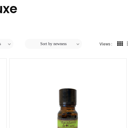
uxe
s
Sort by newness
Views :