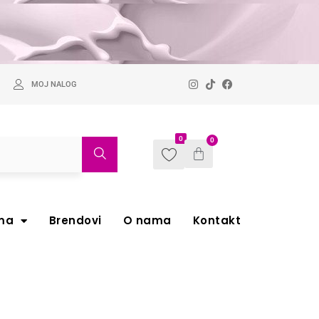
MOJ NALOG
0
0
ma
Brendovi
O nama
Kontakt