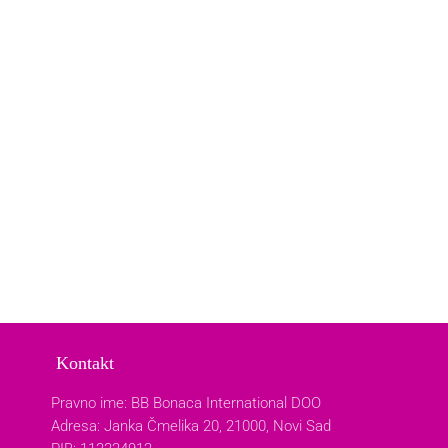
Kontakt
Pravno ime: BB Bonaca International DOO
Adresa: Janka Čmelika 20, 21000, Novi Sad