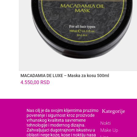
MACADAMIA DE LUXE – Maska za kosu 500ml
4.550,00
RSD
Nas cilj je da svojim klijentima pruzimo
Kategorije
poverenje i sigurnost kroz proizvode
vrhunskog kvaliteta savremene
Nokti
tehnologije i modernog dizajna.
Zahvaljujuci dugotrajnom iskustvu u
Make Up
oblasti nege koze, kose i noktiju nasa