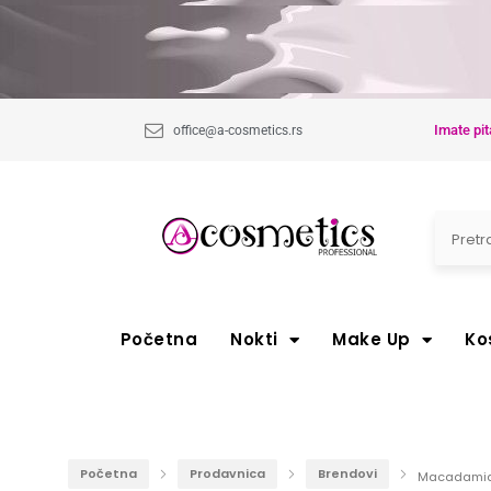
Imate pit
office@a-cosmetics.rs
Početna
Nokti
Make Up
Ko
Početna
Prodavnica
Brendovi
Macadamia