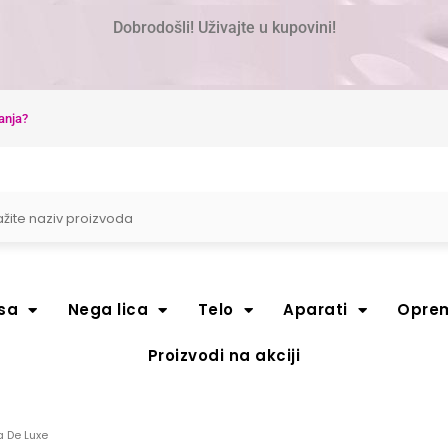
Dobrodošli! Uživajte u kupovini!
anja?
sa
Nega lica
Telo
Aparati
Opre
Proizvodi na akciji
 De Luxe