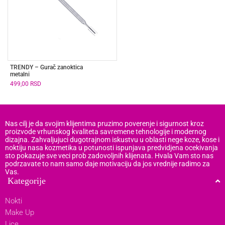
TRENDY – Gurač zanoktica
metalni
499,00
RSD
Nas cilj je da svojim klijentima pruzimo poverenje i sigurnost kroz
proizvode vrhunskog kvaliteta savremene tehnologije i modernog
dizajna. Zahvaljujuci dugotrajnom iskustvu u oblasti nege koze, kose i
noktiju nasa kozmetika u potunosti ispunjava predvidjena ocekivanja
sto pokazuje sve veci prob zadovoljnih klijenata. Hvala Vam sto nas
podrzavate to nam samo daje motivaciju da jos vrednije radimo za
Vas.
Kategorije
Nokti
Make Up
Lice