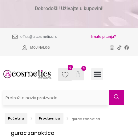
Dobrodošli! Uživajte u kupovini!
Imate pitanja?
office@a-cosmetics.rs
MOJ NALOG
0
0
Početna
Prodavnica
gurac zanoktica
gurac zanoktica