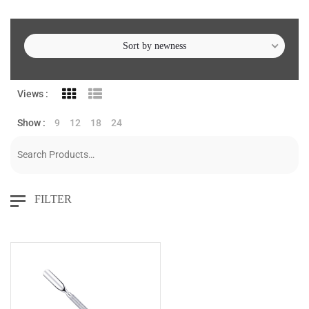
Sort by newness
Views :
Show :
9
12
18
24
FILTER