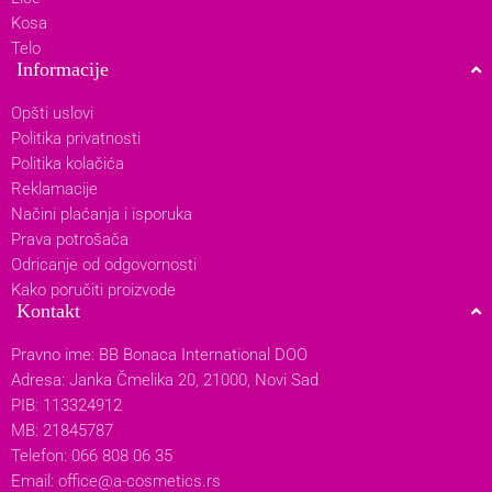
Kosa
Telo
Informacije
Opšti uslovi
Politika privatnosti
Politika kolačića
Reklamacije
Načini plaćanja i isporuka
Prava potrošača
Odricanje od odgovornosti
Kako poručiti proizvode
Kontakt
Pravno ime: BB Bonaca International DOO
Adresa: Janka Čmelika 20, 21000, Novi Sad
PIB: 113324912
MB: 21845787
Telefon: 066 808 06 35
Email:
office@a-cosmetics.rs