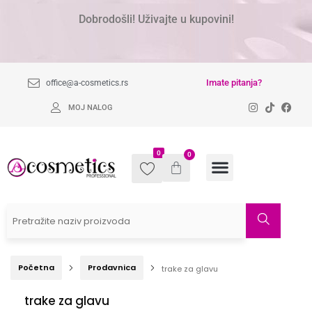
Dobrodošli! Uživajte u kupovini!
Imate pitanja?
office@a-cosmetics.rs
MOJ NALOG
0
0
Početna
Prodavnica
trake za glavu
trake za glavu