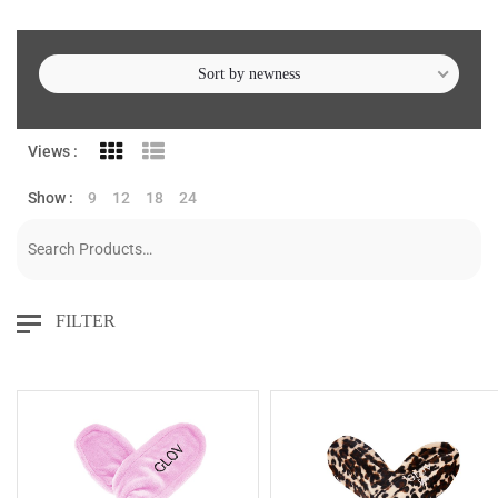
Sort by newness
Views :
Show :
9
12
18
24
FILTER