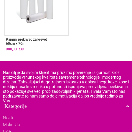
Papirni prekrivač za krevet
60cm x 70m
980,00
RSD
Nas cilj je da svojim klijentima pruzimo poverenje i sigurnost kroz
proizvode vrhunskog kvaliteta savremene tehnologije i modernog
dizajna. Zahvaljujuci dugotrajnom iskustvu u oblasti nege koze, kose i
noktiju nasa kozmetika u potunosti ispunjava predvidjena ocekivanja
sto pokazuje sve veci prob zadovoljnih klijenata. Hvala Vam sto nas
podrzavate to nam samo daje motivaciju da jos vrednije radimo za
Vas.
Kategorije
Nokti
Make Up
Lice