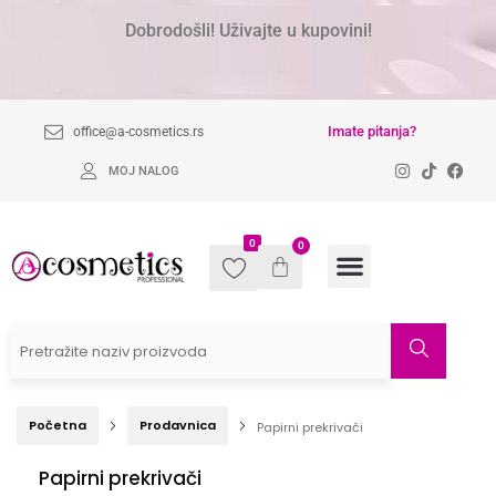
Dobrodošli! Uživajte u kupovini!
Imate pitanja?
office@a-cosmetics.rs
MOJ NALOG
0
0
Početna
Prodavnica
Papirni prekrivači
Papirni prekrivači