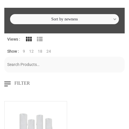
Sort by newness
Views :
Show :
9
12
18
24
FILTER