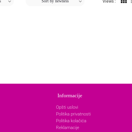
s
Sort by newness
Views :
Informacije
Opšti uslovi
Politika privatnosti
Politika kolačića
Reklamacije