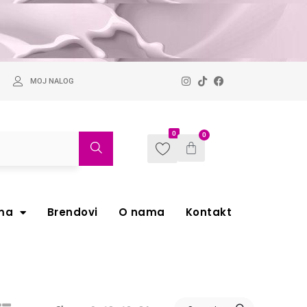
MOJ NALOG
0
0
ma
Brendovi
O nama
Kontakt