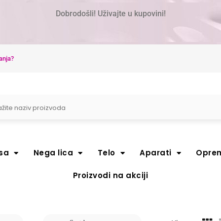
Dobrodošli! Uživajte u kupovini!
anja?
sa
Nega lica
Telo
Aparati
Opre
Proizvodi na akciji