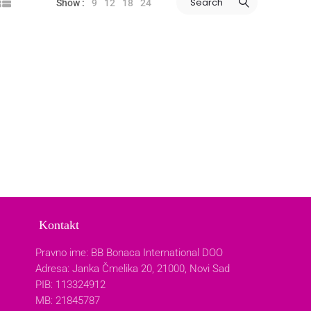
Search
9
12
18
24
Show :
Kontakt
Pravno ime: BB Bonaca International DOO
Adresa: Janka Čmelika 20, 21000, Novi Sad
PIB: 113324912
MB: 21845787