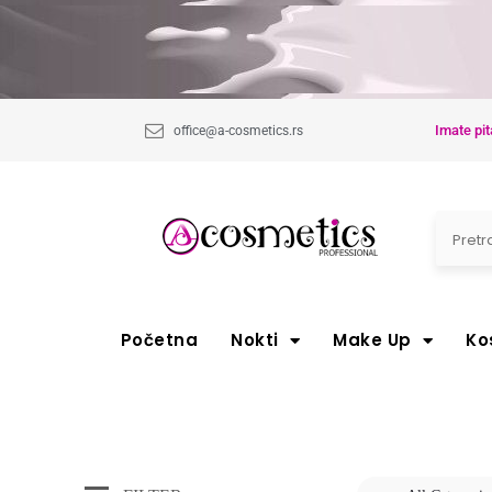
Imate pit
office@a-cosmetics.rs
Početna
Nokti
Make Up
Ko