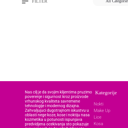
FILTER
All Categorie
Nas cilj je da svojim klijentima pruzimo
Kategorije
poverenje i sigurnost kroz proizvode
vrhunskog kvaliteta savremene
Nokti
tehnologije i modernog dizajna.
Zahvaljujuci dugotrajnom iskustvu u
Make Up
oblasti nege koze, kose i noktiju nasa
Lice
kozmetika u potunosti ispunjava
Kosa
predvidjena ocekivanja sto pokazuje