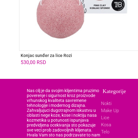
Konjac sunđer za lice Rozi
530,00
RSD
Nas cilj je da svojim klijentima pruzimo
Kategorije
poverenje i sigurnost kroz proizvode
vrhunskog kvaliteta savremene
Nokti
tehnologije i modernog dizajna.
Zahvaljujuci dugotrajnom iskustvu u
Make Up
oblasti nege koze, kose i noktiju nasa
Lice
kozmetika u potunosti ispunjava
Kosa
predvidjena ocekivanja sto pokazuje
sve veci prob zadovoljnih klijenata.
Telo
Hvala Vam sto nas podrzavate to nam