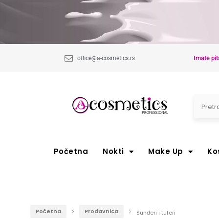
Imate pit
office@a-cosmetics.rs
Početna
Nokti
Make Up
Ko
Početna
Prodavnica
Sunđeri i tuferi