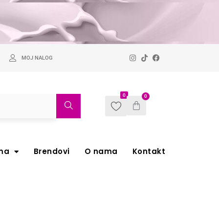
MOJ NALOG
0
0
ma
Brendovi
O nama
Kontakt