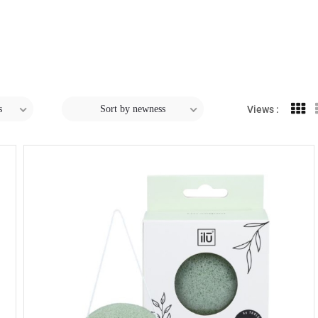
s
Sort by newness
Views :