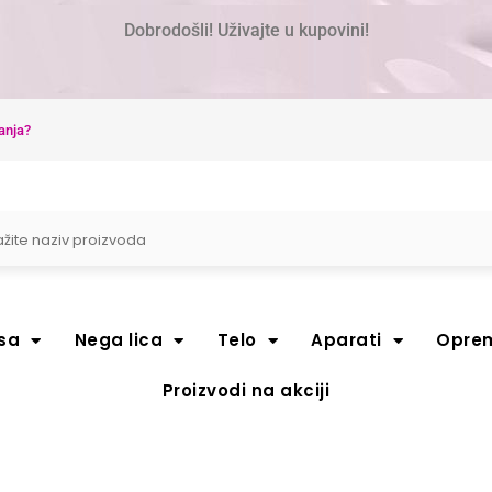
Dobrodošli! Uživajte u kupovini!
anja?
sa
Nega lica
Telo
Aparati
Opre
Proizvodi na akciji