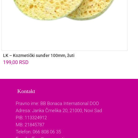
LK – Kozmetički sunđer 100mm, žuti
199,00
RSD
Kontakt
Pravno ime: BB Bonaca International DOO
Adresa: Janka Čmelika 20, 21000, Novi Sad
PIB: 113324912
MB: 21845787
Telefon: 066 808 06 35