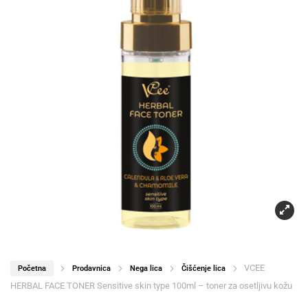
VCEE
Početna
Prodavnica
Nega lica
Čišćenje lica
HERBAL FACE TONER Sensitive skin type 100ml – toner za osetljivu kožu