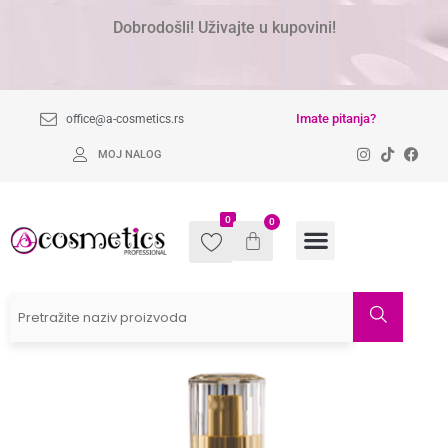
Dobrodošli! Uživajte u kupovini!
Imate pitanja?
office@a-cosmetics.rs
MOJ NALOG
0
0