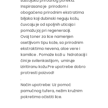
sastojaka prirodnog porekla.
Inspirasana je prirodom i
obogaćena prirodnim ekstratima
biljaka koji dubinski neguju kožu,
čuvcaju je od spoljnih uticaja i
pomažu joj pri regeneraciji.
Ovaj toner za lice namenjen
osetljivom tipu kože, sa prirodnim
ekstraktima nevena, aloe vere i
kamilice . Pomaže koži u hidrataciji i
čini je svilenkastijom, umiruje
iziritiranu kožu.Pre upotrebe dobro
protresti poizvod!
.
Način upotrebe: Uz pomoć
pamučnog tufera, nežim kružnim
pokretima očistiti lice.