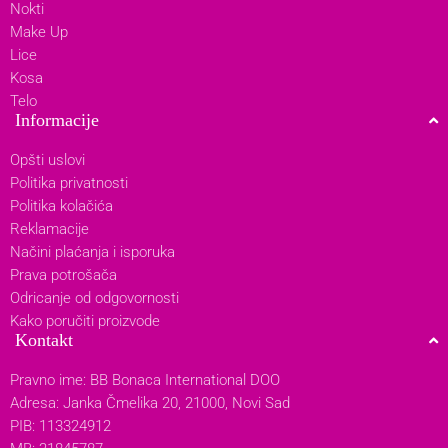
Nokti
Make Up
Lice
Kosa
Telo
Informacije
Opšti uslovi
Politika privatnosti
Politika kolačića
Reklamacije
Načini plaćanja i isporuka
Prava potrošača
Odricanje od odgovornosti
Kako poručiti proizvode
Kontakt
Pravno ime: BB Bonaca International DOO
Adresa: Janka Čmelika 20, 21000, Novi Sad
PIB: 113324912