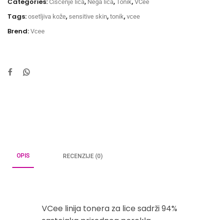
Categories:
,
,
,
Čišćenje lica
Nega lica
Tonik
VCee
Tags:
,
,
,
osetljiva kože
sensitive skin
tonik
vcee
Brend:
Vcee
OPIS
RECENZIJE (0)
VCee linija tonera za lice sadrži 94%