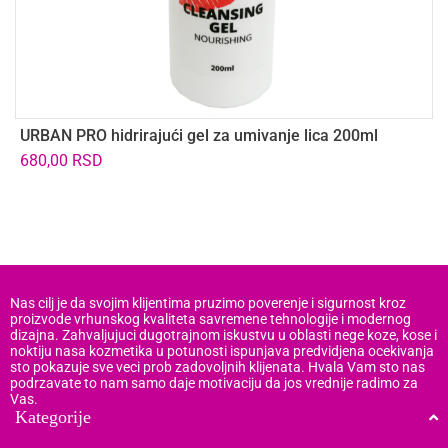
URBAN PRO hidrirajući gel za umivanje lica 200ml
K
8
680,00
RSD
š
1
Nas cilj je da svojim klijentima pruzimo poverenje i sigurnost kroz
proizvode vrhunskog kvaliteta savremene tehnologije i modernog
dizajna. Zahvaljujuci dugotrajnom iskustvu u oblasti nege koze, kose i
noktiju nasa kozmetika u potunosti ispunjava predvidjena ocekivanja
sto pokazuje sve veci prob zadovoljnih klijenata. Hvala Vam sto nas
podrzavate to nam samo daje motivaciju da jos vrednije radimo za
Vas.
Kategorije