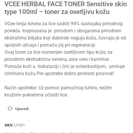
VCEE HERBAL FACE TONER Sensitive skin
type 100ml – toner za osetljivu kožu
VCee linija tonera za lice sadrži 94% sastojaka prirodnog
porekla. Inspirasana je prirodom i obogaćena prirodnim
ekstratima biljaka koji dubinski neguju kožu, čuvcaju je od
spoljnih uticaja i pomažu joj pri regeneraciji.
Ovaj toner za lice namenjen osetljivom tipu kože, sa
prirodnim ekstraktima nevena, aloe vere i kamilice .
Pomaže koži u hidrataciji i čini je svilenkastijom, umiruje
iziritiranu kožu.Pre upotrebe dobro protresti poizvod!
.
Način upotrebe: Uz pomoć pamučnog tufera, nežim
kružnim pokretima očistiti lice.
Uporedi
SKU:
U7531