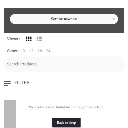
Sort by newness
Views :
Show :
9
12
18
24
FILTER
No products were found matching your selection.
Back to shop