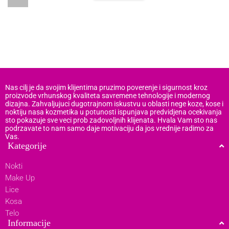
Nas cilj je da svojim klijentima pruzimo poverenje i sigurnost kroz
proizvode vrhunskog kvaliteta savremene tehnologije i modernog
dizajna. Zahvaljujuci dugotrajnom iskustvu u oblasti nege koze, kose i
noktiju nasa kozmetika u potunosti ispunjava predvidjena ocekivanja
sto pokazuje sve veci prob zadovoljnih klijenata. Hvala Vam sto nas
podrzavate to nam samo daje motivaciju da jos vrednije radimo za
Vas.
Kategorije
Nokti
Make Up
Lice
Kosa
Telo
Informacije