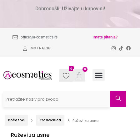
Dobrodošli! Uživajte u kupovini!
Imate pitanja?
office@a-cosmetics.rs
MOJ NALOG
0
0
Početna
Prodavnica
Ruževi za usne
Ruževi za usne