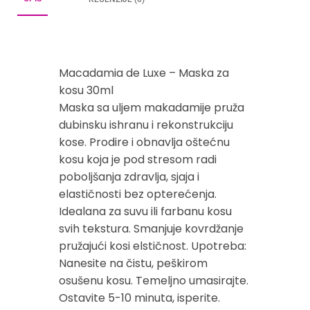
Macadamia de Luxe – Maska za
kosu 30ml
Maska sa uljem makadamije pruža
dubinsku ishranu i rekonstrukciju
kose. Prodire i obnavlja oštećnu
kosu koja je pod stresom radi
poboljšanja zdravlja, sjaja i
elastičnosti bez opterećenja.
Idealana za suvu ili farbanu kosu
svih tekstura. Smanjuje kovrdžanje
pružajući kosi elstičnost. Upotreba:
Nanesite na čistu, peškirom
osušenu kosu. Temeljno umasirajte.
Ostavite 5-10 minuta, isperite.