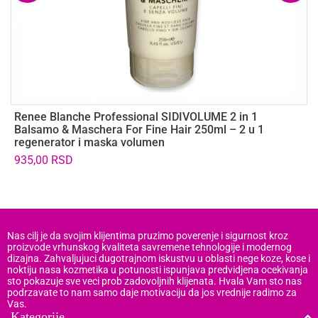
Renee Blanche Professional SIDIVOLUME 2 in 1
R
Balsamo & Maschera For Fine Hair 250ml – 2 u 1
B
regenerator i maska volumen
1
935,00
RSD
9
Nas cilj je da svojim klijentima pruzimo poverenje i sigurnost kroz
proizvode vrhunskog kvaliteta savremene tehnologije i modernog
dizajna. Zahvaljujuci dugotrajnom iskustvu u oblasti nege koze, kose i
noktiju nasa kozmetika u potunosti ispunjava predvidjena ocekivanja
sto pokazuje sve veci prob zadovoljnih klijenata. Hvala Vam sto nas
podrzavate to nam samo daje motivaciju da jos vrednije radimo za
Vas.
Kategorije