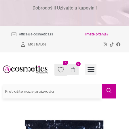
Dobrodošli! Uživajte u kupovini!
Imate pitanja?
office@a-cosmetics.rs
MOJ NALOG
0
0