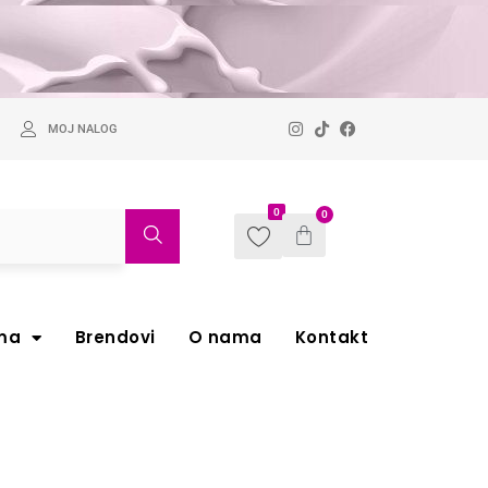
MOJ NALOG
0
0
ma
Brendovi
O nama
Kontakt