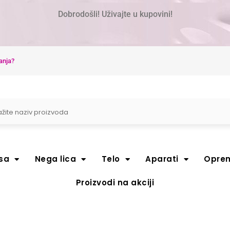
Dobrodošli! Uživajte u kupovini!
anja?
sa
Nega lica
Telo
Aparati
Opre
Proizvodi na akciji