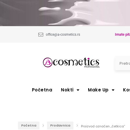
Imate pit
office@a-cosmetics.rs
Početna
Nokti
Make Up
Ko
Početna
Prodavnica
Proizvod označen „četkica“