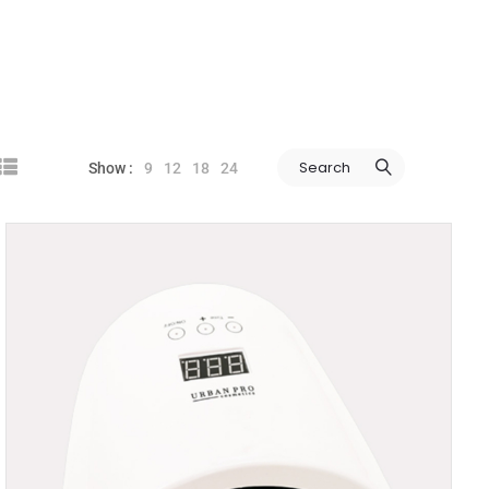
Search
9
12
18
24
Show :