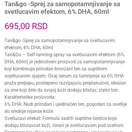
Tan&go -Sprej za samopotamnjivanje sa
svetlucavim efektom, 6% DHA, 60ml
695,00
RSD
Tan&go -Sprej za samopotamnjivanje sa svetlucavim
efektom, 6% DHA, 60ml
Tan&Go – Self-tanning spray sa svetlucavim efektom (6%
DHA, 60ml) je jedinstveni proizvod za samopotamnjivanje
koji kombinuje prirodan bronzani ten sa suptilnim
svjetlucavim sjajem. Ovaj serum za tamnjenje sa 6% DHA
pruža preljepu, postepeno razvijajuću preplanulost, idealan
za one koji žele da svojoj koži dodaju blistav, zlatni ton.
Karakteristike proizvoda:
6% DHA: Nudi prirodan i ujednačen ten, pogodan za svetlije
do srednje nijanse kože.
Svetlucavi efekat: Formula sadrži suptilne čestice koje
dodaju blistavost koži, čineći je svetlucavom pod svetlom.