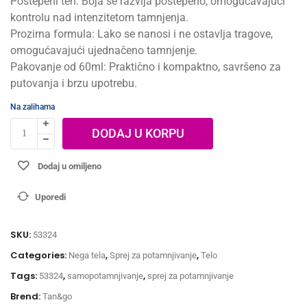
Postepeni ten: Boja se razvija postepeno, omogućavajući
kontrolu nad intenzitetom tamnjenja.
Prozirna formula: Lako se nanosi i ne ostavlja tragove,
omogućavajući ujednačeno tamnjenje.
Pakovanje od 60ml: Praktično i kompaktno, savršeno za
putovanja i brzu upotrebu.
Na zalihama
DODAJ U KORPU
Dodaj u omiljeno
Uporedi
SKU:
53324
Categories:
,
,
Nega tela
Sprej za potamnjivanje
Telo
Tags:
,
,
53324
samopotamnjivanje
sprej za potamnjivanje
Brend:
Tan&go