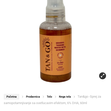
Tan&go -Sprej za
Početna
Prodavnica
Telo
Nega tela
samopotamnjivanje sa svetlucavim efektom, 6% DHA, 60ml