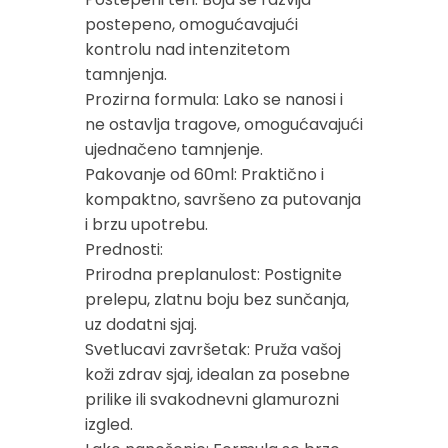
postepeno, omogućavajući
kontrolu nad intenzitetom
tamnjenja.
Prozirna formula: Lako se nanosi i
ne ostavlja tragove, omogućavajući
ujednačeno tamnjenje.
Pakovanje od 60ml: Praktično i
kompaktno, savršeno za putovanja
i brzu upotrebu.
Prednosti:
Prirodna preplanulost: Postignite
prelepu, zlatnu boju bez sunčanja,
uz dodatni sjaj.
Svetlucavi završetak: Pruža vašoj
koži zdrav sjaj, idealan za posebne
prilike ili svakodnevni glamurozni
izgled.