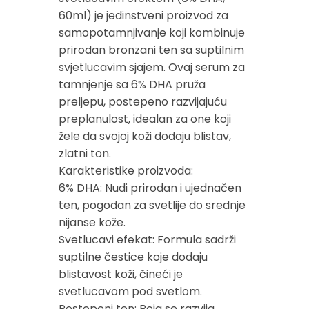
60ml) je jedinstveni proizvod za
samopotamnjivanje koji kombinuje
prirodan bronzani ten sa suptilnim
svjetlucavim sjajem. Ovaj serum za
tamnjenje sa 6% DHA pruža
preljepu, postepeno razvijajuću
preplanulost, idealan za one koji
žele da svojoj koži dodaju blistav,
zlatni ton.
Karakteristike proizvoda:
6% DHA: Nudi prirodan i ujednačen
ten, pogodan za svetlije do srednje
nijanse kože.
Svetlucavi efekat: Formula sadrži
suptilne čestice koje dodaju
blistavost koži, čineći je
svetlucavom pod svetlom.
Postepeni ten: Boja se razvija