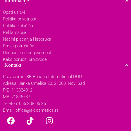
Informacije
Opšti uslovi
Politika privatnosti
Politika kolačića
Reklamacije
Načini plaćanja i isporuka
Prava potrošača
Odricanje od odgovornosti
Kako poručiti proizvode
Kontakt
Pravno ime: BB Bonaca International DOO
Adresa: Janka Čmelika 20, 21000, Novi Sad
PIB: 113324912
MB: 21845787
Telefon: 066 808 06 35
Email:
office@a-cosmetics.rs