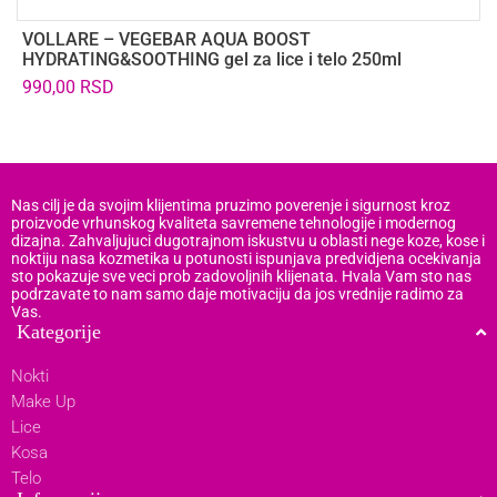
VOLLARE – VEGEBAR AQUA BOOST
U
HYDRATING&SOOTHING gel za lice i telo 250ml
G
990,00
RSD
7
Nas cilj je da svojim klijentima pruzimo poverenje i sigurnost kroz
proizvode vrhunskog kvaliteta savremene tehnologije i modernog
dizajna. Zahvaljujuci dugotrajnom iskustvu u oblasti nege koze, kose i
noktiju nasa kozmetika u potunosti ispunjava predvidjena ocekivanja
sto pokazuje sve veci prob zadovoljnih klijenata. Hvala Vam sto nas
podrzavate to nam samo daje motivaciju da jos vrednije radimo za
Vas.
Kategorije
Nokti
Make Up
Lice
Kosa
Telo