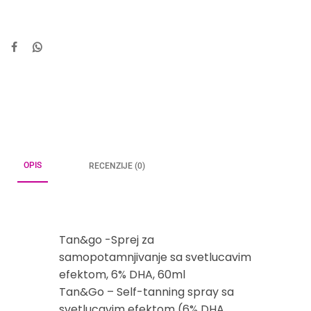
OPIS
RECENZIJE (0)
Tan&go -Sprej za
samopotamnjivanje sa svetlucavim
efektom, 6% DHA, 60ml
Tan&Go – Self-tanning spray sa
svetlucavim efektom (6% DHA,