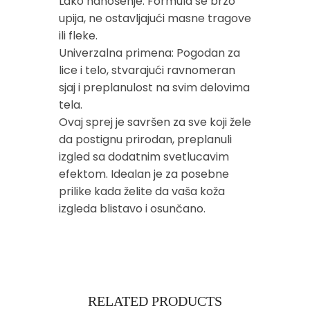
Lako nanošenje: Formula se brzo
upija, ne ostavljajući masne tragove
ili fleke.
Univerzalna primena: Pogodan za
lice i telo, stvarajući ravnomeran
sjaj i preplanulost na svim delovima
tela.
Ovaj sprej je savršen za sve koji žele
da postignu prirodan, preplanuli
izgled sa dodatnim svetlucavim
efektom. Idealan je za posebne
prilike kada želite da vaša koža
izgleda blistavo i osunčano.
RELATED PRODUCTS