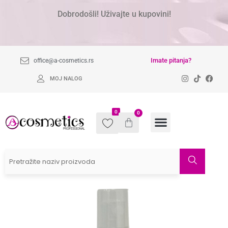
Dobrodošli! Uživajte u kupovini!
Imate pitanja?
office@a-cosmetics.rs
MOJ NALOG
0
0