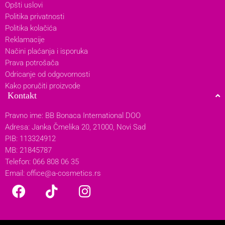
Opšti uslovi
Politika privatnosti
Politika kolačića
Reklamacije
Načini plaćanja i isporuka
Prava potrošača
Odricanje od odgovornosti
Kako poručiti proizvode
Kontakt
Pravno ime: BB Bonaca International DOO
Adresa: Janka Čmelika 20, 21000, Novi Sad
PIB: 113324912
MB: 21845787
Telefon: 066 808 06 35
Email:
office@a-cosmetics.rs