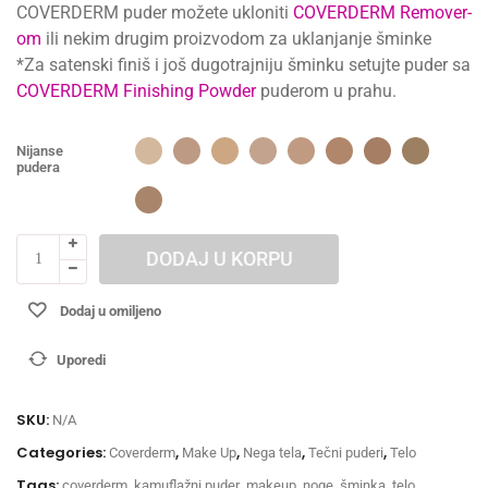
COVERDERM puder možete ukloniti
COVERDERM Remover-
om
ili nekim drugim proizvodom za uklanjanje šminke
*Za satenski finiš i još dugotrajniju šminku setujte puder sa
COVERDERM Finishing Powder
puderom u prahu.
Nijanse
pudera
DODAJ U KORPU
Dodaj u omiljeno
Uporedi
SKU:
N/A
Categories:
,
,
,
,
Coverderm
Make Up
Nega tela
Tečni puderi
Telo
Tags:
,
,
,
,
,
coverderm
kamuflažni puder
makeup
noge
šminka
telo