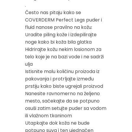
.
Često nas pitaju kako se
COVERDERM Perfect Legs puder i
fluid nanose pravilno na kožu:
Uradite piling kože i izdepilirajte
noge kako bi koža bila glatka
Hidrirajte kožu nekim losionom za
telo koje je na bazi vode i ne sadrži
ulja
Istisnite malu količinu proizoda iz
pakovanja i protrljajte između
prstiju kako biste ugrejali proizvod
Nanesite ravnomerno na željeno
mesto, sačekajte da se potpuno
osuši zatim setujte puder sa vodom
ili vlažnom tkaninom
Utapkajte dok koža ne bude
potpuno suva i ten ujednačen