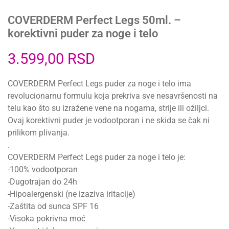
COVERDERM Perfect Legs 50ml. –
korektivni puder za noge i telo
3.599,00
RSD
COVERDERM Perfect Legs puder za noge i telo ima
revolucionarnu formulu koja prekriva sve nesavršenosti na
telu kao što su izražene vene na nogama, strije ili ožiljci.
Ovaj korektivni puder je vodootporan i ne skida se čak ni
prilikom plivanja.
.
COVERDERM Perfect Legs puder za noge i telo je:
-100% vodootporan
-Dugotrajan do 24h
-Hipoalergenski (ne izaziva iritacije)
-Zaštita od sunca SPF 16
-Visoka pokrivna moć