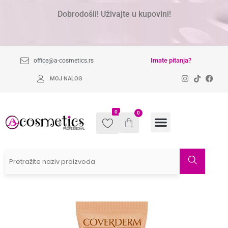
Dobrodošli! Uživajte u kupovini!
Imate pitanja?
office@a-cosmetics.rs
MOJ NALOG
0
0