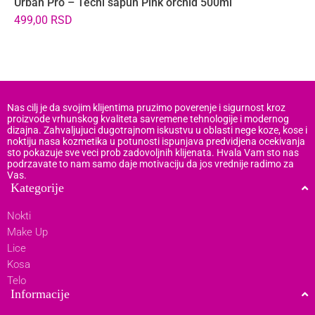
Urban Pro – Tečni sapun Pink orchid 500ml
V
N
499,00
RSD
9
Nas cilj je da svojim klijentima pruzimo poverenje i sigurnost kroz
proizvode vrhunskog kvaliteta savremene tehnologije i modernog
dizajna. Zahvaljujuci dugotrajnom iskustvu u oblasti nege koze, kose i
noktiju nasa kozmetika u potunosti ispunjava predvidjena ocekivanja
sto pokazuje sve veci prob zadovoljnih klijenata. Hvala Vam sto nas
podrzavate to nam samo daje motivaciju da jos vrednije radimo za
Vas.
Kategorije
Nokti
Make Up
Lice
Kosa
Telo
Informacije