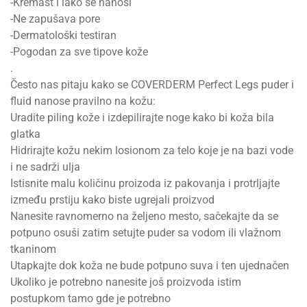
-Kremast i lako se nanosi
-Ne zapušava pore
-Dermatološki testiran
-Pogodan za sve tipove kože
.
Često nas pitaju kako se COVERDERM Perfect Legs puder i
fluid nanose pravilno na kožu:
Uradite piling kože i izdepilirajte noge kako bi koža bila
glatka
Hidrirajte kožu nekim losionom za telo koje je na bazi vode
i ne sadrži ulja
Istisnite malu količinu proizoda iz pakovanja i protrljajte
između prstiju kako biste ugrejali proizvod
Nanesite ravnomerno na željeno mesto, sačekajte da se
potpuno osuši zatim setujte puder sa vodom ili vlažnom
tkaninom
Utapkajte dok koža ne bude potpuno suva i ten ujednačen
Ukoliko je potrebno nanesite još proizvoda istim
postupkom tamo gde je potrebno