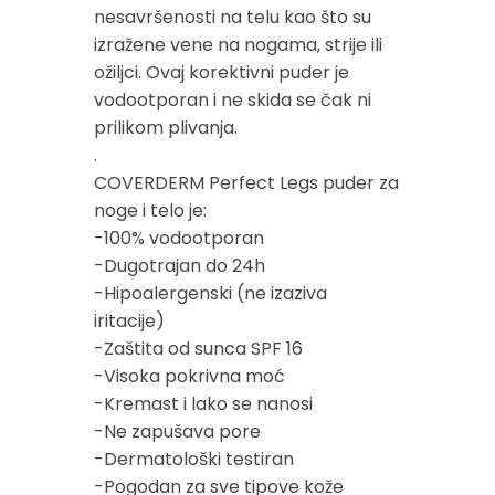
nesavršenosti na telu kao što su
izražene vene na nogama, strije ili
ožiljci. Ovaj korektivni puder je
vodootporan i ne skida se čak ni
prilikom plivanja.
.
COVERDERM Perfect Legs puder za
noge i telo je:
-100% vodootporan
-Dugotrajan do 24h
-Hipoalergenski (ne izaziva
iritacije)
-Zaštita od sunca SPF 16
-Visoka pokrivna moć
-Kremast i lako se nanosi
-Ne zapušava pore
-Dermatološki testiran
-Pogodan za sve tipove kože