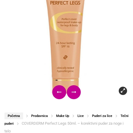
Početna
Prodavnica
Make Up
Lice
Puderi za lice
Tečni
COVERDERM Perfect Legs 50ml. – korektivni puder za noge i
puderi
telo