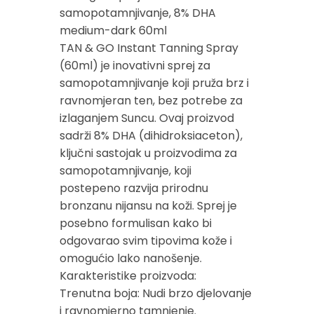
samopotamnjivanje, 8% DHA
medium-dark 60ml
TAN & GO Instant Tanning Spray
(60ml) je inovativni sprej za
samopotamnjivanje koji pruža brz i
ravnomjeran ten, bez potrebe za
izlaganjem Suncu. Ovaj proizvod
sadrži 8% DHA (dihidroksiaceton),
ključni sastojak u proizvodima za
samopotamnjivanje, koji
postepeno razvija prirodnu
bronzanu nijansu na koži. Sprej je
posebno formulisan kako bi
odgovarao svim tipovima kože i
omogućio lako nanošenje.
Karakteristike proizvoda:
Trenutna boja: Nudi brzo djelovanje
i ravnomjerno tamnjenje.