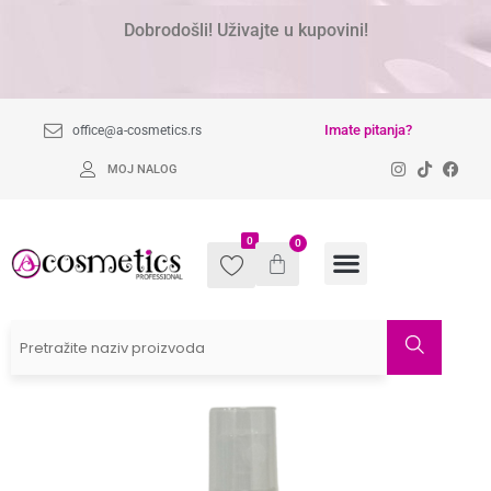
Dobrodošli! Uživajte u kupovini!
Imate pitanja?
office@a-cosmetics.rs
MOJ NALOG
0
0