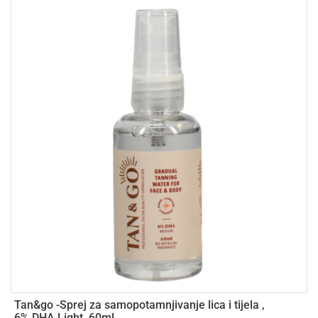
Tan&go -Sprej za samopotamnjivanje lica i tijela ,
T
6% DHA Light, 60ml
s