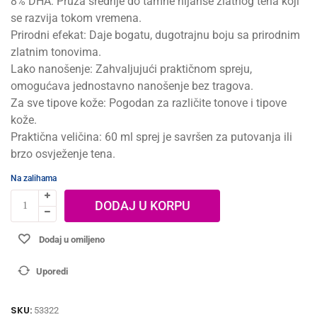
8% DHA: Pruža srednje do tamne nijanse zlatnog tena koji
se razvija tokom vremena.
Prirodni efekat: Daje bogatu, dugotrajnu boju sa prirodnim
zlatnim tonovima.
Lako nanošenje: Zahvaljujući praktičnom spreju,
omogućava jednostavno nanošenje bez tragova.
Za sve tipove kože: Pogodan za različite tonove i tipove
kože.
Praktična veličina: 60 ml sprej je savršen za putovanja ili
brzo osvježenje tena.
Na zalihama
DODAJ U KORPU
Dodaj u omiljeno
Uporedi
SKU:
53322