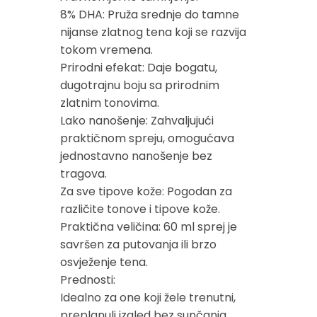
8% DHA: Pruža srednje do tamne
nijanse zlatnog tena koji se razvija
tokom vremena.
Prirodni efekat: Daje bogatu,
dugotrajnu boju sa prirodnim
zlatnim tonovima.
Lako nanošenje: Zahvaljujući
praktičnom spreju, omogućava
jednostavno nanošenje bez
tragova.
Za sve tipove kože: Pogodan za
različite tonove i tipove kože.
Praktična veličina: 60 ml sprej je
savršen za putovanja ili brzo
osvježenje tena.
Prednosti:
Idealno za one koji žele trenutni,
preplanuli izgled bez sunčanja.