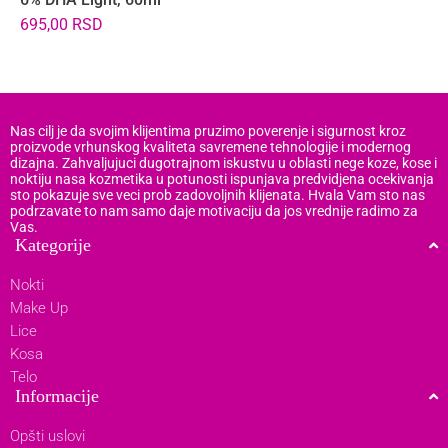
695,00
RSD
6
Nas cilj je da svojim klijentima pruzimo poverenje i sigurnost kroz
proizvode vrhunskog kvaliteta savremene tehnologije i modernog
dizajna. Zahvaljujuci dugotrajnom iskustvu u oblasti nege koze, kose i
noktiju nasa kozmetika u potunosti ispunjava predvidjena ocekivanja
sto pokazuje sve veci prob zadovoljnih klijenata. Hvala Vam sto nas
podrzavate to nam samo daje motivaciju da jos vrednije radimo za
Vas.
Kategorije
Nokti
Make Up
Lice
Kosa
Telo
Informacije
Opšti uslovi