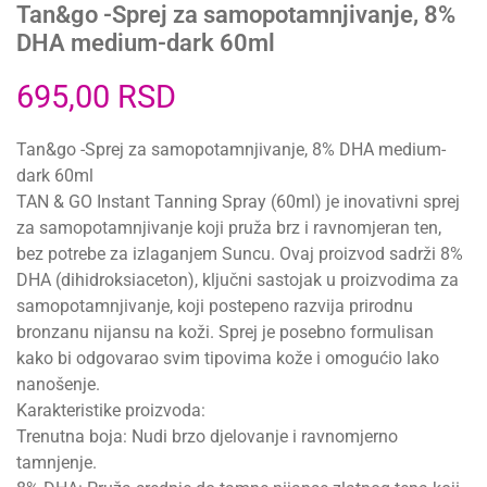
Tan&go -Sprej za samopotamnjivanje, 8%
DHA medium-dark 60ml
695,00
RSD
Tan&go -Sprej za samopotamnjivanje, 8% DHA medium-
dark 60ml
TAN & GO Instant Tanning Spray (60ml) je inovativni sprej
za samopotamnjivanje koji pruža brz i ravnomjeran ten,
bez potrebe za izlaganjem Suncu. Ovaj proizvod sadrži 8%
DHA (dihidroksiaceton), ključni sastojak u proizvodima za
samopotamnjivanje, koji postepeno razvija prirodnu
bronzanu nijansu na koži. Sprej je posebno formulisan
kako bi odgovarao svim tipovima kože i omogućio lako
nanošenje.
Karakteristike proizvoda:
Trenutna boja: Nudi brzo djelovanje i ravnomjerno
tamnjenje.