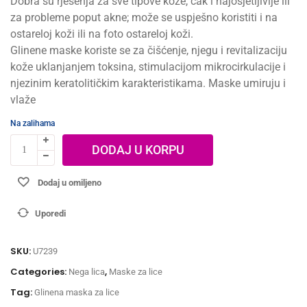
Dobra su rješenja za sve tipove kože, čak i najosjetljivije ili
za probleme poput akne; može se uspješno koristiti i na
ostareloj koži ili na foto ostareloj koži.
Glinene maske koriste se za čišćenje, njegu i revitalizaciju
kože uklanjanjem toksina, stimulacijom mikrocirkulacije i
njezinim keratolitičkim karakteristikama. Maske umiruju i
vlaže
Na zalihama
DODAJ U KORPU
Dodaj u omiljeno
Uporedi
SKU:
U7239
Categories:
,
Nega lica
Maske za lice
Tag:
Glinena maska za lice