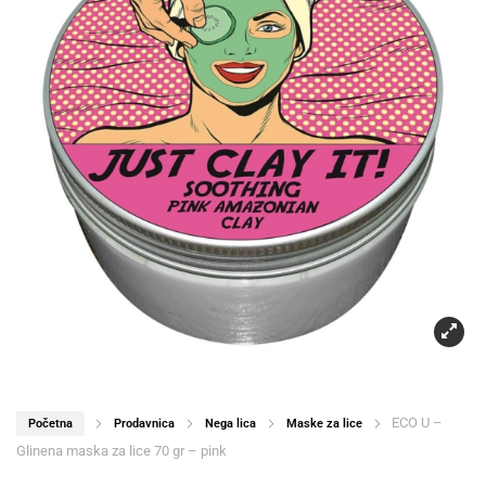
ECO U –
Početna
Prodavnica
Nega lica
Maske za lice
Glinena maska za lice 70 gr – pink