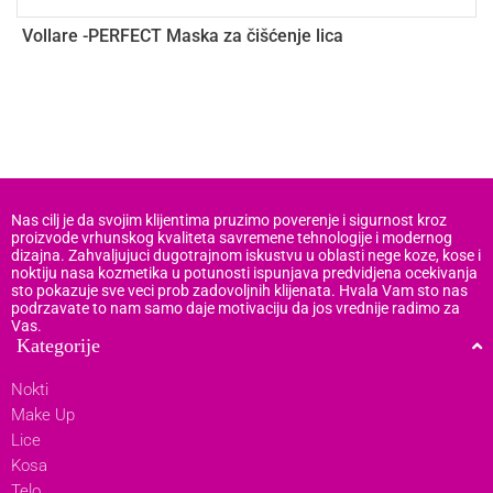
Vollare -PERFECT Maska za čišćenje lica
V
h
Nas cilj je da svojim klijentima pruzimo poverenje i sigurnost kroz
proizvode vrhunskog kvaliteta savremene tehnologije i modernog
dizajna. Zahvaljujuci dugotrajnom iskustvu u oblasti nege koze, kose i
noktiju nasa kozmetika u potunosti ispunjava predvidjena ocekivanja
sto pokazuje sve veci prob zadovoljnih klijenata. Hvala Vam sto nas
podrzavate to nam samo daje motivaciju da jos vrednije radimo za
Vas.
Kategorije
Nokti
Make Up
Lice
Kosa
Telo