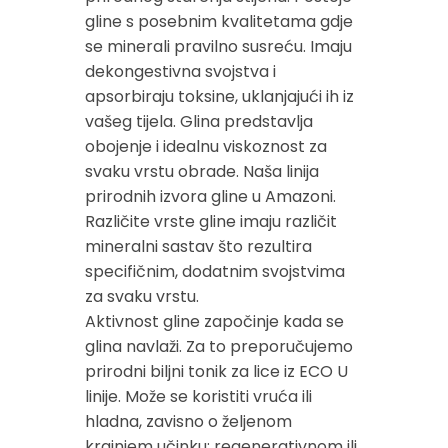
gline s posebnim kvalitetama gdje
se minerali pravilno susreću. Imaju
dekongestivna svojstva i
apsorbiraju toksine, uklanjajući ih iz
vašeg tijela. Glina predstavlja
obojenje i idealnu viskoznost za
svaku vrstu obrade. Naša linija
prirodnih izvora gline u Amazoni.
Različite vrste gline imaju različit
mineralni sastav što rezultira
specifičnim, dodatnim svojstvima
za svaku vrstu.
Aktivnost gline započinje kada se
glina navlaži. Za to preporučujemo
prirodni biljni tonik za lice iz ECO U
linije. Može se koristiti vruća ili
hladna, zavisno o željenom
krajnjem učinku: regenerativnom ili