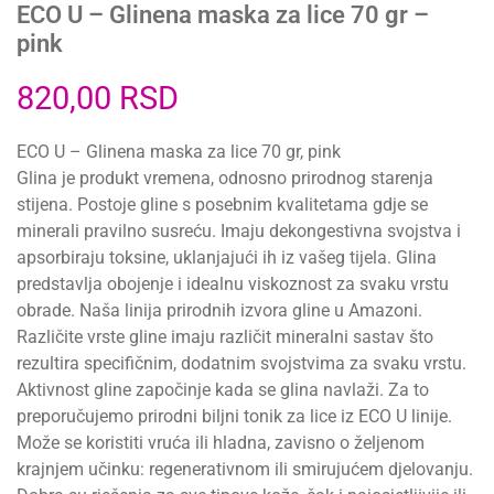
ECO U – Glinena maska za lice 70 gr –
pink
820,00
RSD
ECO U – Glinena maska za lice 70 gr, pink
Glina je produkt vremena, odnosno prirodnog starenja
stijena. Postoje gline s posebnim kvalitetama gdje se
minerali pravilno susreću. Imaju dekongestivna svojstva i
apsorbiraju toksine, uklanjajući ih iz vašeg tijela. Glina
predstavlja obojenje i idealnu viskoznost za svaku vrstu
obrade. Naša linija prirodnih izvora gline u Amazoni.
Različite vrste gline imaju različit mineralni sastav što
rezultira specifičnim, dodatnim svojstvima za svaku vrstu.
Aktivnost gline započinje kada se glina navlaži. Za to
preporučujemo prirodni biljni tonik za lice iz ECO U linije.
Može se koristiti vruća ili hladna, zavisno o željenom
krajnjem učinku: regenerativnom ili smirujućem djelovanju.