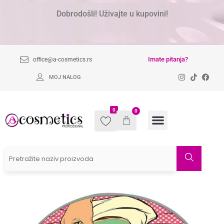
Dobrodošli! Uživajte u kupovini!
Imate pitanja?
office@a-cosmetics.rs
MOJ NALOG
0
0