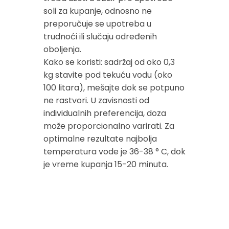
soli za kupanje, odnosno ne
preporučuje se upotreba u
trudnoći ili slučaju određenih
oboljenja.
Kako se koristi: sadržaj od oko 0,3
kg stavite pod tekuću vodu (oko
100 litara), mešajte dok se potpuno
ne rastvori. U zavisnosti od
individualnih preferencija, doza
može proporcionalno varirati. Za
optimalne rezultate najbolja
temperatura vode je 36-38 ° C, dok
je vreme kupanja 15-20 minuta.