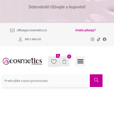
Dobrodošli! Uživajte u kupovini!
Imate pitanja?
office@a-cosmetics.rs
MOJ NALOG
0
0