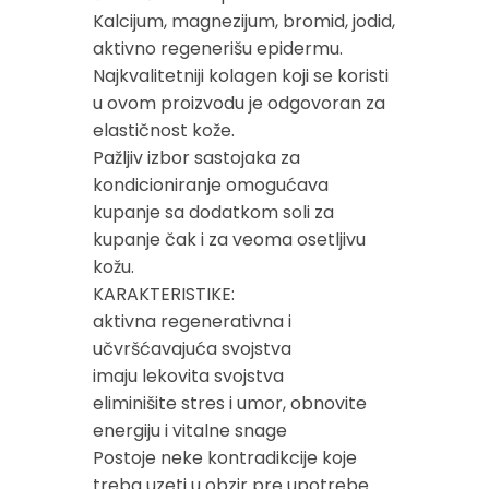
Kalcijum, magnezijum, bromid, jodid,
aktivno regenerišu epidermu.
Najkvalitetniji kolagen koji se koristi
u ovom proizvodu je odgovoran za
elastičnost kože.
Pažljiv izbor sastojaka za
kondicioniranje omogućava
kupanje sa dodatkom soli za
kupanje čak i za veoma osetljivu
kožu.
KARAKTERISTIKE:
aktivna regenerativna i
učvršćavajuća svojstva
imaju lekovita svojstva
eliminišite stres i umor, obnovite
energiju i vitalne snage
Postoje neke kontradikcije koje
treba uzeti u obzir pre upotrebe