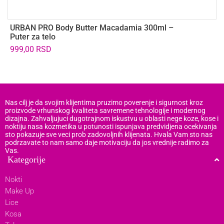
URBAN PRO Body Butter Macadamia 300ml –
V
Puter za telo
M
999,00
RSD
9
Nas cilj je da svojim klijentima pruzimo poverenje i sigurnost kroz
proizvode vrhunskog kvaliteta savremene tehnologije i modernog
dizajna. Zahvaljujuci dugotrajnom iskustvu u oblasti nege koze, kose i
noktiju nasa kozmetika u potunosti ispunjava predvidjena ocekivanja
sto pokazuje sve veci prob zadovoljnih klijenata. Hvala Vam sto nas
podrzavate to nam samo daje motivaciju da jos vrednije radimo za
Vas.
Kategorije
Nokti
Make Up
Lice
Kosa