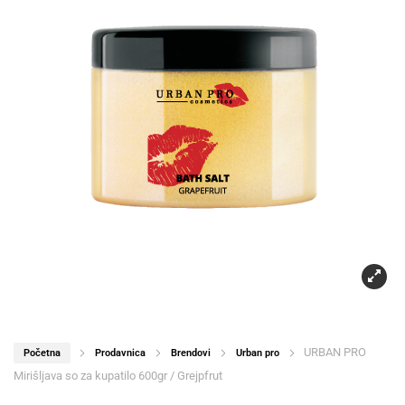
URBAN PRO
Početna
Prodavnica
Brendovi
Urban pro
Mirišljava so za kupatilo 600gr / Grejpfrut