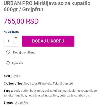
URBAN PRO Mirišljava so za kupatilo
600gr / Grejpfrut
755,00
RSD
Na zalihama
DODAJ U KORPU
Dodaj u omiljeno
Uporedi
SKU:
U0310
Categories:
,
,
,
Nega tela
Piling tela
Telo
Urban pro
Tags:
,
,
,
,
body butter
body mist
gel za tuširanje
micelarna voda
mleko
,
,
,
,
,
za telo
nega lica
nega tela
piling za telo
puter za telo
urban pro
Brend:
Urban Pro