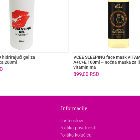
idrirajući gel za
VCEE SLEEPING face mask VITA
ica 200ml
A+C+E 100ml – noćna maska za li
vitaminima
D
899,00
RSD
Informacije
Opšti uslovi
Politika privatnosti
Politika kolačića