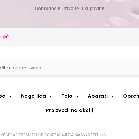
Dobrodošli! Uživajte u kupovini!
anja?
sa
Nega lica
Telo
Aparati
Opre
Proizvodi na akciji
re VEGEBAR FRESH ELIXIR OSVEŽAVAJUĆA MASKA&PEELING