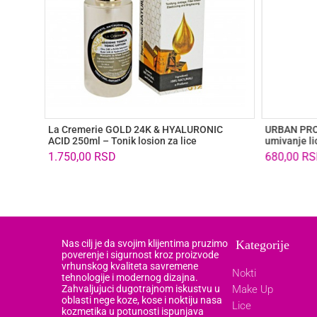
La Cremerie GOLD 24K & HYALURONIC
URBAN PRO h
ACID 250ml – Tonik losion za lice
umivanje l
1.750,00
RSD
680,00
RS
Nas cilj je da svojim klijentima pruzimo
Kategorije
poverenje i sigurnost kroz proizvode
vrhunskog kvaliteta savremene
Nokti
tehnologije i modernog dizajna.
Zahvaljujuci dugotrajnom iskustvu u
Make Up
oblasti nege koze, kose i noktiju nasa
Lice
kozmetika u potunosti ispunjava