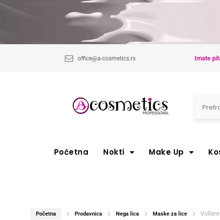
Imate pit
office@a-cosmetics.rs
Početna
Nokti
Make Up
Ko
Volla
Početna
Prodavnica
Nega lica
Maske za lice