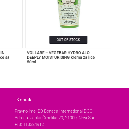
OUT OF STOCK
MIN
VOLLARE – VEGEBAR HYDRO ALO
La Cre
ce sa
DEEPLY MOISTURISING krema za lice
GRAPE 
50ml
Tonik l
1.550
Kontakt
Pravno ime: BB Bonaca International DOO
Adresa: Janka Čmelika 20, 21000, Novi Sad
PIB: 113324912