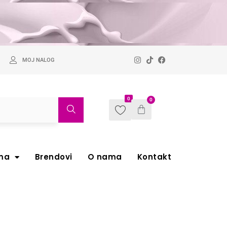
MOJ NALOG
0
0
ma
Brendovi
O nama
Kontakt