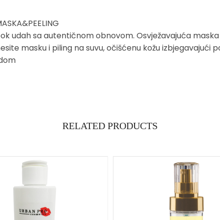
 MASKA&PEELING
ah sa autentičnom obnovom. Osvježavajuća maska i piling 
esite masku i piling na suvu, očišćenu kožu izbjegavajući po
odom
RELATED PRODUCTS