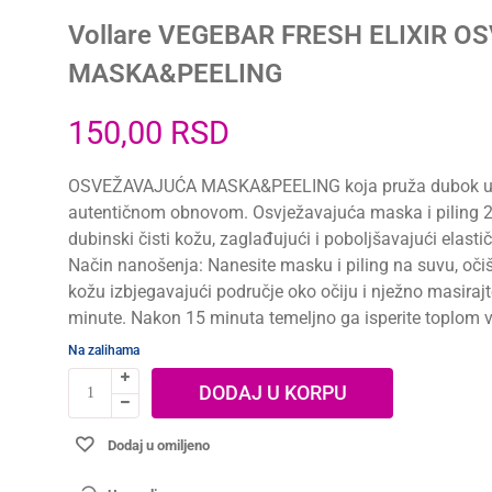
Vollare VEGEBAR FRESH ELIXIR 
MASKA&PEELING
150,00
RSD
OSVEŽAVAJUĆA MASKA&PEELING koja pruža dubok u
autentičnom obnovom. Osvježavajuća maska i piling 2
dubinski čisti kožu, zaglađujući i poboljšavajući elastič
Način nanošenja: Nanesite masku i piling na suvu, oči
kožu izbjegavajući područje oko očiju i nježno masirajt
minute. Nakon 15 minuta temeljno ga isperite toplom
Na zalihama
DODAJ U KORPU
Dodaj u omiljeno