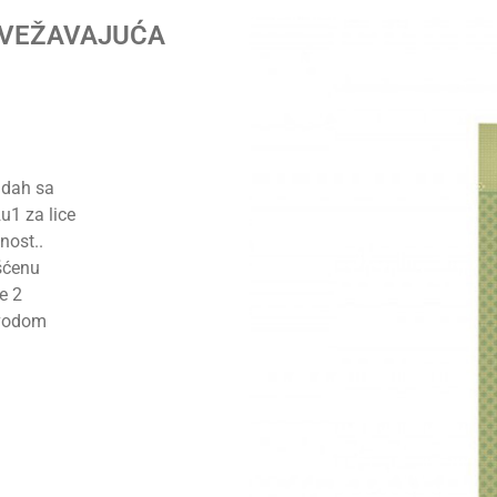
OSVEŽAVAJUĆA
dah sa
u1 za lice
nost..
šćenu
e 2
 vodom