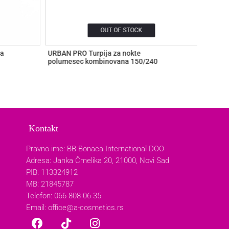
OUT OF STOCK
ra
URBAN PRO Turpija za nokte
URBAN 
polumesec kombinovana 150/240
polume
140,0
Kontakt
Pravno ime: BB Bonaca International DOO
Adresa: Janka Čmelika 20, 21000, Novi Sad
PIB: 113324912
MB: 21845787
Telefon: 066 808 06 35
Email:
office@a-cosmetics.rs