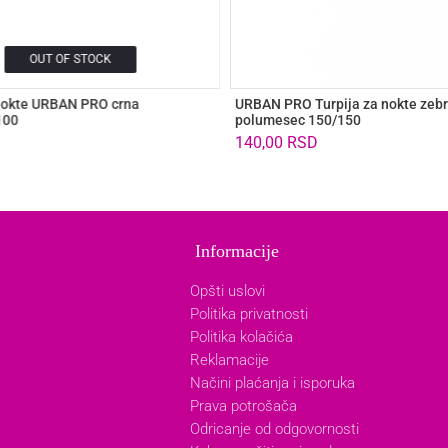
OUT OF STOCK
 nokte URBAN PRO crna
URBAN PRO Turpija za nokte zeb
100
polumesec 150/150
140,00
RSD
Informacije
Opšti uslovi
Politika privatnosti
Politika kolačića
Reklamacije
Načini plaćanja i isporuka
Prava potrošača
Odricanje od odgovornosti