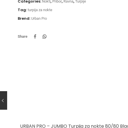
Categories:
,
,
,
Nokti
Pribor
Ravna
Turpije
Tag:
turpija za nokte
Brend:
Urban Pro
Share
URBAN PRO – JUMBO Turpija za nokte 80/80 Bla