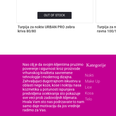
OUT OF STOCK
Turpija za nokte URBAN PRO zebra
Turpija za
kriva 80/80
ravna 100/
Nas cilj je da svojim klijentima pruzimo
Kategorije
poverenje i sigurnost kroz proizvode
vrhunskog kvaliteta savremene
Nokti
tehnologije i modernog dizajna.
Zahvaljujuci dugotrajnom iskustvu u
Make Up
oblasti nege koze, kose i noktiju nasa
Lice
kozmetika u potunosti ispunjava
Kosa
predvidjena ocekivanja sto pokazuje
sve veci prob zadovoljnih klijenata.
Telo
Hvala Vam sto nas podrzavate to nam
samo daje motivaciju da jos vrednije
radimo za Vas.