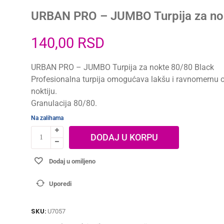
URBAN PRO – JUMBO Turpija za no
140,00
RSD
URBAN PRO – JUMBO Turpija za nokte 80/80 Black
Profesionalna turpija omogućava lakšu i ravnomernu 
noktiju.
Granulacija 80/80.
Na zalihama
DODAJ U KORPU
Dodaj u omiljeno
Uporedi
SKU:
U7057