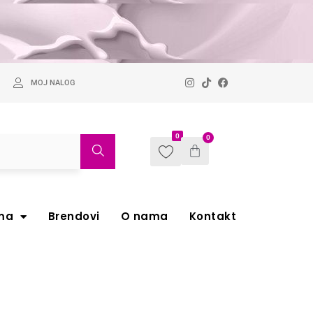
MOJ NALOG
0
0
ma
Brendovi
O nama
Kontakt