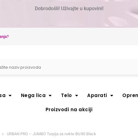
Dobrodošli! Uživajte u kupovini!
anja?
sa
Nega lica
Telo
Aparati
Opre
Proizvodi na akciji
URBAN PRO – JUMBO Turpija za nokte 80/80 Black