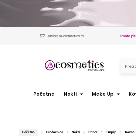
Imate pit
office@a-cosmetics.rs
Početna
Nokti
Make Up
Ko
Početna
Prodavnica
Nokti
Pribor
Turpije
Ravna