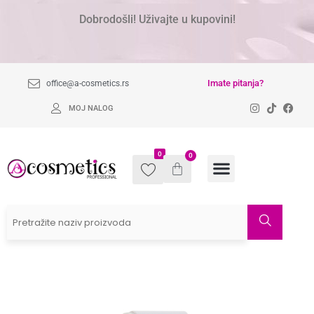
Dobrodošli! Uživajte u kupovini!
Imate pitanja?
office@a-cosmetics.rs
MOJ NALOG
0
0