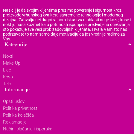
Nas cilj je da svojim klijentima pruzimo poverenje i sigurnost kroz
proizvode vrhunskog kvaliteta savremene tehnologije i modernog
dizajna. Zahvaljujuci dugotrajnom iskustvu u oblasti nege koze, kose i
noktiju nasa kozmetika u potunosti ispunjava predvidjena ocekivanja
sto pokazuje sve veci prob zadovoljnih klijenata. Hvala Vam sto nas
podrzavate to nam samo daje motivaciju da jos vrednije radimo za
Vas.
Kategorije
Nokti
Make Up
Lice
Kosa
Telo
Informacije
Opšti uslovi
Politika privatnosti
Politika kolačića
Reklamacije
Načini plaćanja i isporuka