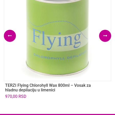
TERZI Flying Chlorohyll Wax 800ml – Vosak za
T
hladnu depilaciju u limenici
O
970,00
RSD
1