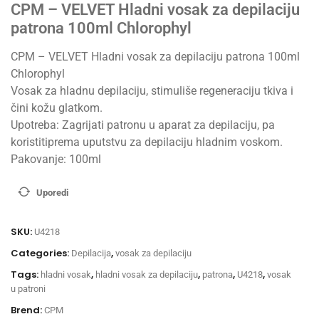
CPM – VELVET Hladni vosak za depilaciju
patrona 100ml Chlorophyl
CPM – VELVET Hladni vosak za depilaciju patrona 100ml
Chlorophyl
Vosak za hladnu depilaciju, stimuliše regeneraciju tkiva i
čini kožu glatkom.
Upotreba: Zagrijati patronu u aparat za depilaciju, pa
koristitiprema uputstvu za depilaciju hladnim voskom.
Pakovanje: 100ml
Uporedi
SKU:
U4218
Categories:
,
Depilacija
vosak za depilaciju
Tags:
,
,
,
,
hladni vosak
hladni vosak za depilaciju
patrona
U4218
vosak
u patroni
Brend:
CPM