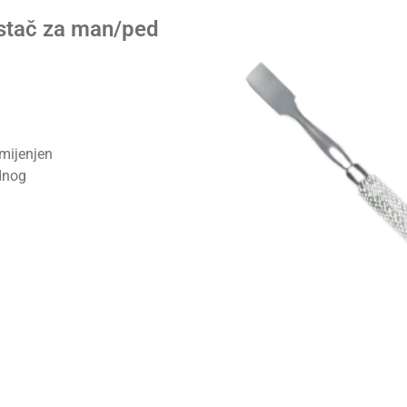
stač za man/ped
amijenjen
odnog