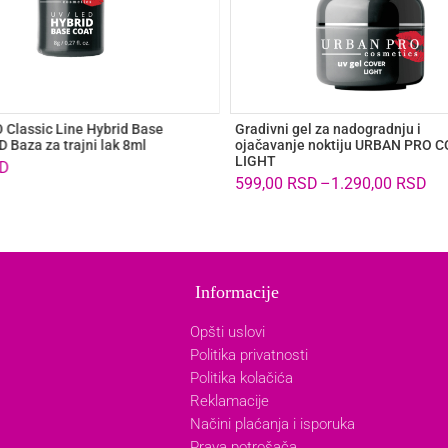
Classic Line Hybrid Base
Gradivni gel za nadogradnju i
 Baza za trajni lak 8ml
ojačavanje noktiju URBAN PRO 
LIGHT
D
599,00
RSD
–
1.290,00
RSD
Informacije
Opšti uslovi
Politika privatnosti
Politika kolačića
Reklamacije
Načini plaćanja i isporuka
Prava potrošača