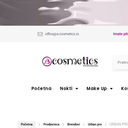
Imate pit
office@a-cosmetics.rs
Početna
Nokti
Make Up
Ko
URBAN PRO 
Početna
Prodavnica
Brendovi
Urban pro