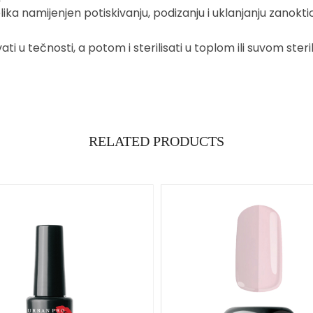
ka namijenjen potiskivanju, podizanju i uklanjanju zanokti
i u tečnosti, a potom i sterilisati u toplom ili suvom ster
RELATED PRODUCTS