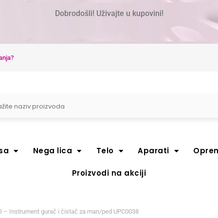
Dobrodošli! Uživajte u kupovini!
anja?
sa
Nega lica
Telo
Aparati
Opre
Proizvodi na akciji
– Instrument gurač i čistač za man/ped UPC0038