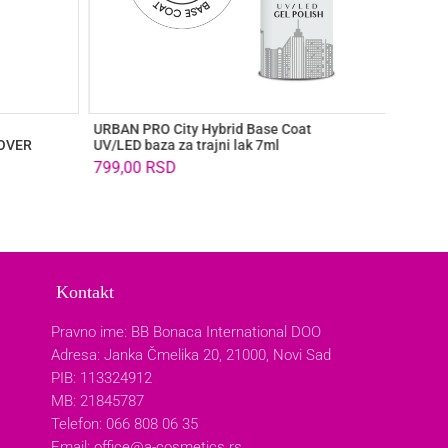
URBAN PRO City Hybrid Base Coat
URBAN 
COVER
UV/LED baza za trajni lak 7ml
540,0
799,00
RSD
Kontakt
Pravno ime: BB Bonaca International DOO
Adresa: Janka Čmelika 20, 21000, Novi Sad
PIB: 113324912
MB: 21845787
Telefon: 066 808 06 35
Email:
office@a-cosmetics.rs