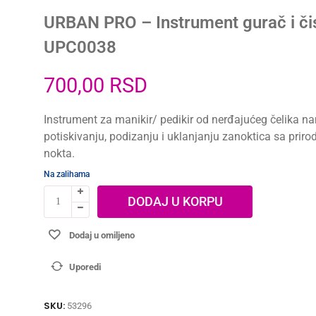
URBAN PRO – Instrument gurač i či
UPC0038
700,00
RSD
Instrument za manikir/ pedikir od nerđajućeg čelika n
potiskivanju, podizanju i uklanjanju zanoktica sa prir
nokta.
Na zalihama
DODAJ U KORPU
Dodaj u omiljeno
Uporedi
SKU:
53296