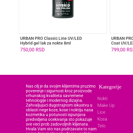
URBAN PRO Classic Line UV/LED
URBAN PRO 
Hybrid gel lak za nokte 8ml
Coat UV/LED
750,00
RSD
799,00
RS
Nas cilj je da svojim klijentima pruzimo
Kategorije
poverenje i sigurnost kroz proizvode
vrhunskog kvaliteta savremene
Nokti
tehnologije i modernog dizajna.
Zahvaljujuci dugotrajnom iskustvu u
Make Up
oblasti nege koze, kose i noktiju nasa
Lice
kozmetika u potunosti ispunjava
Kosa
predvidjena ocekivanja sto pokazuje
sve veci prob zadovoljnih klijenata.
Telo
Hvala Vam sto nas podrzavate to nam