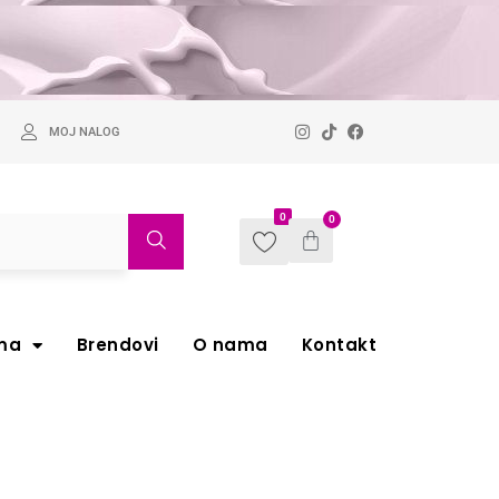
MOJ NALOG
0
0
ma
Brendovi
O nama
Kontakt