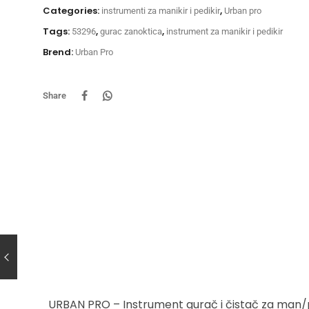
Categories:
,
instrumenti za manikir i pedikir
Urban pro
Tags:
,
,
53296
gurac zanoktica
instrument za manikir i pedikir
Brend:
Urban Pro
Share
URBAN PRO – Instrument gurač i čistač za ma