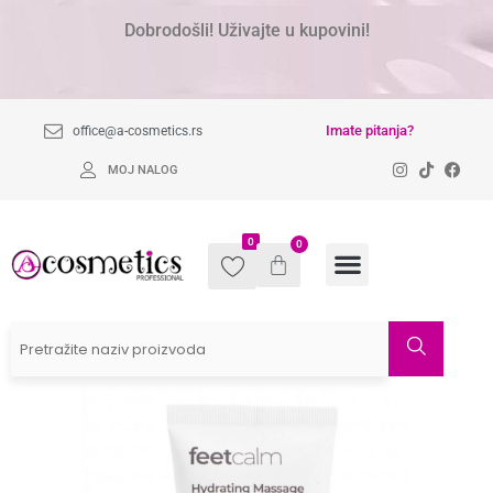
Dobrodošli! Uživajte u kupovini!
Imate pitanja?
office@a-cosmetics.rs
MOJ NALOG
0
0