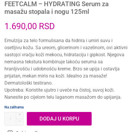
FEETCALM – HYDRATING Serum za
masažu stopala i nogu 125ml
1.690,00
RSD
Emulzija za telo formulisana da hidrira i umiri suvu i
osetljivu kožu. Sa ureom, glicerinom i vazelinom, ovi aktivni
sastojci vraćju koži mekocu, hidrataciju i gipkost. Njegova
nemasna tekstura kombinuje lakoću seruma sa
hranljivošću i udobnošću kreme. Brzo se upija i ostavlja
prijatan, mekan miris na koži. Idealno za masaže!
Dermatološki testirano.
Upotreba: Koristite ujutro i uveče na čistoj, suvoj koži.
Nanesite po cijelom telu laganom masažom do upijanja.
Na zalihama
DODAJ U KORPU