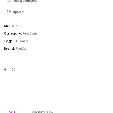
Dodaj u omiljeno
Uporedi
SKU:
51531
Category:
Feet Calm
Tag:
FEETCALM
Brend:
FeetCalm
OPIS
RECENZIJE (0)