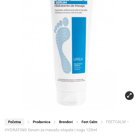
FEETCALM –
Početna
Prodavnica
Brendovi
Feet Calm
HYDRATING Serum za masažu stopala i nogu 125ml