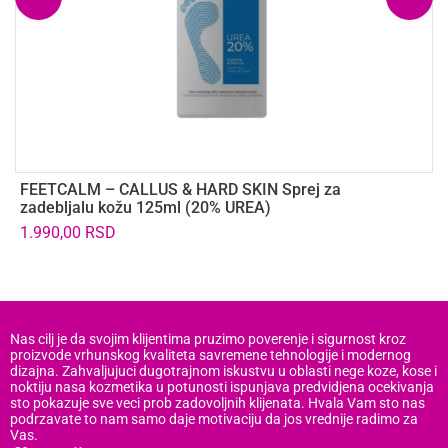
FEETCALM – CALLUS & HARD SKIN Sprej za
F
zadebljalu kožu 125ml (20% UREA)
7
1.990,00
RSD
1
Nas cilj je da svojim klijentima pruzimo poverenje i sigurnost kroz
proizvode vrhunskog kvaliteta savremene tehnologije i modernog
dizajna. Zahvaljujuci dugotrajnom iskustvu u oblasti nege koze, kose i
noktiju nasa kozmetika u potunosti ispunjava predvidjena ocekivanja
sto pokazuje sve veci prob zadovoljnih klijenata. Hvala Vam sto nas
podrzavate to nam samo daje motivaciju da jos vrednije radimo za
Vas.