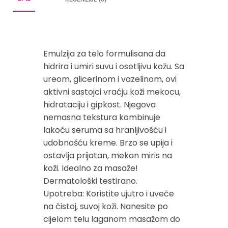
Emulzija za telo formulisana da
hidrira i umiri suvu i osetljivu kožu. Sa
ureom, glicerinom i vazelinom, ovi
aktivni sastojci vraćju koži mekocu,
hidrataciju i gipkost. Njegova
nemasna tekstura kombinuje
lakoću seruma sa hranljivošću i
udobnošću kreme. Brzo se upija i
ostavlja prijatan, mekan miris na
koži. Idealno za masaže!
Dermatološki testirano.
Upotreba: Koristite ujutro i uveče
na čistoj, suvoj koži. Nanesite po
cijelom telu laganom masažom do