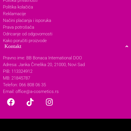
Politika privatnosti
Politika kolačića
Reklamacije
Načini plaćanja i isporuka
Prava potrošača
Odricanje od odgovornosti
Kako poručiti proizvode
Kontakt
Pravno ime: BB Bonaca International DOO
Adresa: Janka Čmelika 20, 21000, Novi Sad
PIB: 113324912
MB: 21845787
Telefon: 066 808 06 35
Email:
office@a-cosmetics.rs