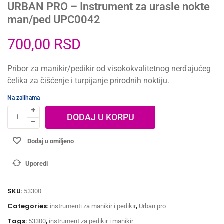
URBAN PRO – Instrument za urasle nokte
man/ped UPC0042
700,00
RSD
Pribor za manikir/pedikir od visokokvalitetnog nerđajućeg
čelika za čišćenje i turpijanje prirodnih noktiju.
Na zalihama
DODAJ U KORPU
Dodaj u omiljeno
Uporedi
SKU:
53300
Categories:
,
instrumenti za manikir i pedikir
Urban pro
Tags:
,
53300
instrument za pedikir i manikir