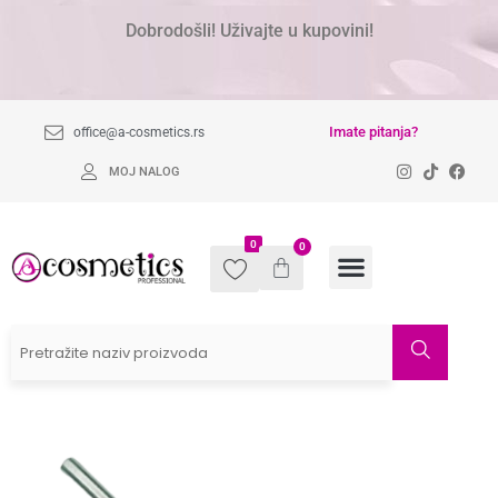
Dobrodošli! Uživajte u kupovini!
Imate pitanja?
office@a-cosmetics.rs
MOJ NALOG
0
0