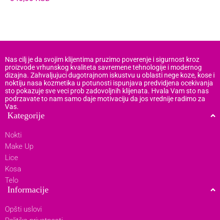
Nas cilj je da svojim klijentima pruzimo poverenje i sigurnost kroz
proizvode vrhunskog kvaliteta savremene tehnologije i modernog
dizajna. Zahvaljujuci dugotrajnom iskustvu u oblasti nege koze, kose i
noktiju nasa kozmetika u potunosti ispunjava predvidjena ocekivanja
sto pokazuje sve veci prob zadovoljnih klijenata. Hvala Vam sto nas
podrzavate to nam samo daje motivaciju da jos vrednije radimo za
Vas.
Kategorije
Nokti
Make Up
Lice
Kosa
Telo
Informacije
Opšti uslovi