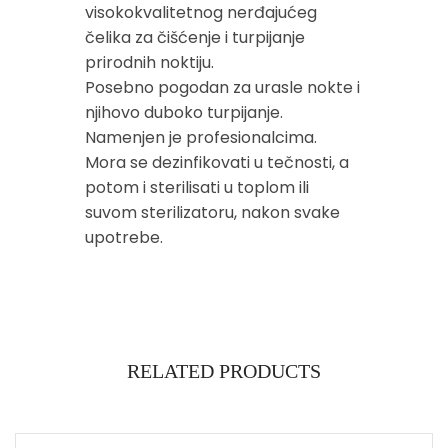
visokokvalitetnog nerđajućeg
čelika za čišćenje i turpijanje
prirodnih noktiju.
Posebno pogodan za urasle nokte i
njihovo duboko turpijanje.
Namenjen je profesionalcima.
Mora se dezinfikovati u tečnosti, a
potom i sterilisati u toplom ili
suvom sterilizatoru, nakon svake
upotrebe.
RELATED PRODUCTS