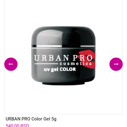
URBAN PRO Color Gel 5g
C
540,00
RSD
8