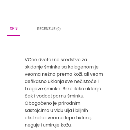
OPIS
RECENZIJE (0)
VCee dvofazno sredstvo za
skidanje šminke sa kolagenom je
veoma nežno prema koži, ali veom
aefikasno uklanja sve nečistoće i
tragove šminke. Brzo ilako uklanja
čak i vodootpornu šminku.
Obogaćeno je prirodnim
sastojcima u vidu ulja i biljnih
ekstrata i veoma lepo hidrira,
neguje i umiruje kožu.