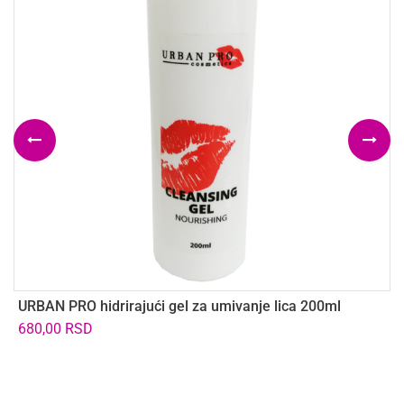
URBAN PRO hidrirajući gel za umivanje lica 200ml
V
–
680,00
RSD
8