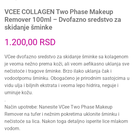
VCEE COLLAGEN Two Phase Makeup
Remover 100ml – Dvofazno sredstvo za
skidanje šminke
1.200,00
RSD
VCee dvofazno sredstvo za skidanje šminke sa kolagenom
je veoma nežno prema koži, ali veom aefikasno uklanja sve
nečistoće i tragove šminke. Brzo ilako uklanja čak i
vodootpornu šminku. Obogaćeno je prirodnim sastojcima u
vidu ulja i biljnih ekstrata i veoma lepo hidrira, neguje i
umiruje kožu.
.
Način upotrebe: Nanesite VCee Two Phase Makeup
Remover na tufer i nežnim pokretima uklonite šminku i
nečistoće sa lica. Nakon toga detaljno isperite lice mlakom
vodom.