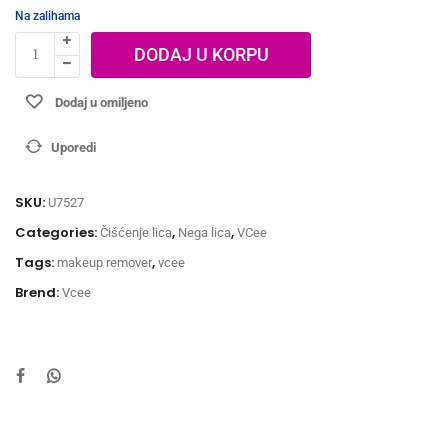
Na zalihama
DODAJ U KORPU
Dodaj u omiljeno
Uporedi
SKU:
U7527
Categories:
,
,
Čišćenje lica
Nega lica
VCee
Tags:
,
makeup remover
vcee
Brend:
Vcee