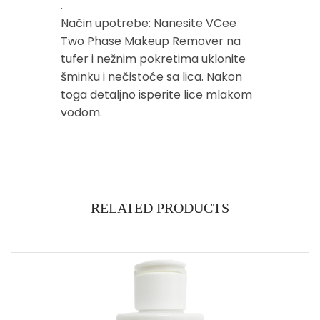
.
Način upotrebe: Nanesite VCee
Two Phase Makeup Remover na
tufer i nežnim pokretima uklonite
šminku i nečistoće sa lica. Nakon
toga detaljno isperite lice mlakom
vodom.
RELATED PRODUCTS