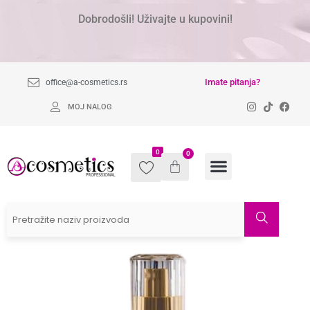
Dobrodošli! Uživajte u kupovini!
Imate pitanja?
office@a-cosmetics.rs
MOJ NALOG
0
0