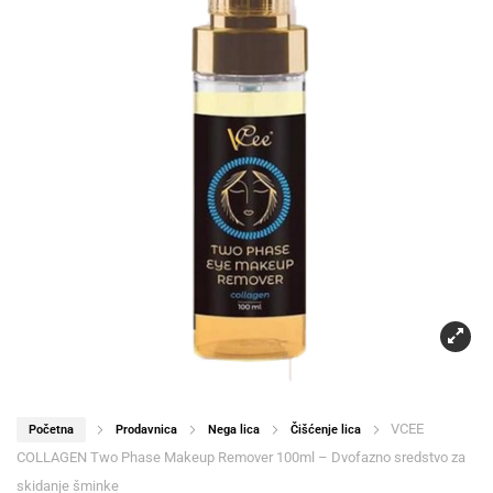
VCEE
Početna
Prodavnica
Nega lica
Čišćenje lica
COLLAGEN Two Phase Makeup Remover 100ml – Dvofazno sredstvo za
skidanje šminke