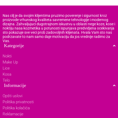
Nas cilj je da svojim klijentima pruzimo poverenje i sigurnost kroz
proizvode vrhunskog kvaliteta savremene tehnologije i modernog
dizajna. Zahvaljujuci dugotrajnom iskustvu u oblasti nege koze, kose i
noktiju nasa kozmetika u potunosti ispunjava predvidjena ocekivanja
sto pokazuje sve veci prob zadovoljnih klijenata. Hvala Vam sto nas
podrzavate to nam samo daje motivaciju da jos vrednije radimo za
Vas.
Kategorije
Nokti
Make Up
Lice
Kosa
Telo
Informacije
Opšti uslovi
Politika privatnosti
Politika kolačića
Reklamacije