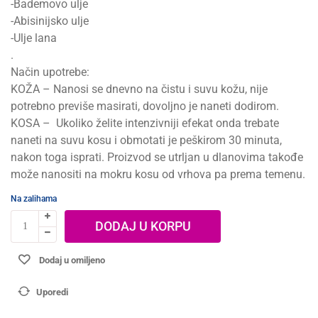
-Bademovo ulje
-Abisinijsko ulje
-Ulje lana
.
Način upotrebe:
KOŽA – Nanosi se dnevno na čistu i suvu kožu, nije
potrebno previše masirati, dovoljno je naneti dodirom.
KOSA – Ukoliko želite intenzivniji efekat onda trebate
naneti na suvu kosu i obmotati je peškirom 30 minuta,
nakon toga isprati. Proizvod se utrljan u dlanovima takođe
može nanositi na mokru kosu od vrhova pa prema temenu.
Na zalihama
DODAJ U KORPU
Dodaj u omiljeno
Uporedi