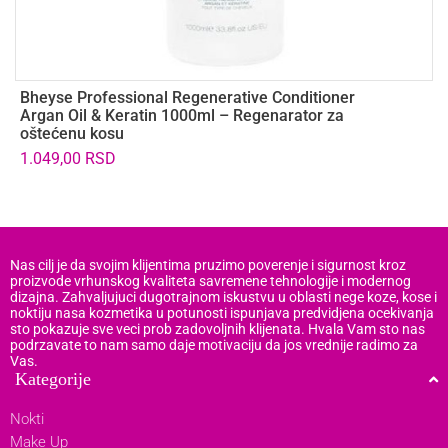
Bheyse Professional Regenerative Conditioner
B
Argan Oil & Keratin 1000ml – Regenarator za
S
oštećenu kosu
i
1.049,00
RSD
1
Nas cilj je da svojim klijentima pruzimo poverenje i sigurnost kroz
proizvode vrhunskog kvaliteta savremene tehnologije i modernog
dizajna. Zahvaljujuci dugotrajnom iskustvu u oblasti nege koze, kose i
noktiju nasa kozmetika u potunosti ispunjava predvidjena ocekivanja
sto pokazuje sve veci prob zadovoljnih klijenata. Hvala Vam sto nas
podrzavate to nam samo daje motivaciju da jos vrednije radimo za
Vas.
Kategorije
Nokti
Make Up