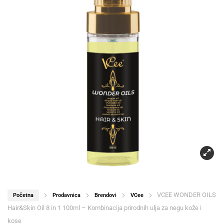
VCEE WONDER OILS
Početna
Prodavnica
Brendovi
VCee
Hair&Skin Oil 8 in 1 100ml – Kombinacija prirodnih ulja za negu kože i
kose