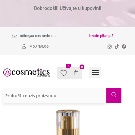
Dobrodošli! Uživajte u kupovini!
Imate pitanja?
office@a-cosmetics.rs
MOJ NALOG
0
0