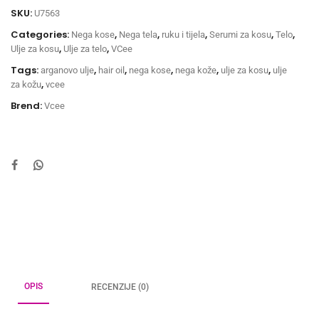
SKU:
U7563
Categories:
,
,
,
,
,
Nega kose
Nega tela
ruku i tijela
Serumi za kosu
Telo
,
,
Ulje za kosu
Ulje za telo
VCee
Tags:
,
,
,
,
,
arganovo ulje
hair oil
nega kose
nega kože
ulje za kosu
ulje
,
za kožu
vcee
Brend:
Vcee
OPIS
RECENZIJE (0)