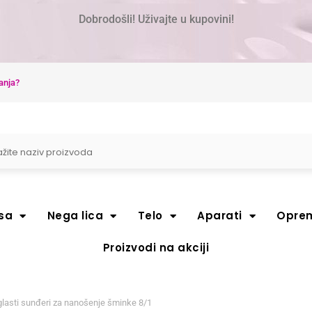
Dobrodošli! Uživajte u kupovini!
anja?
sa
Nega lica
Telo
Aparati
Opre
Proizvodi na akciji
lasti sunđeri za nanošenje šminke 8/1