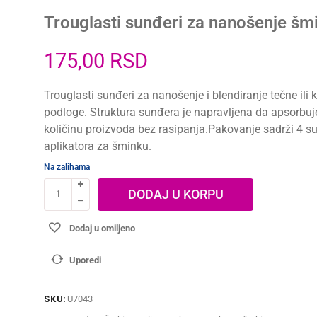
Trouglasti sunđeri za nanošenje šm
175,00
RSD
Trouglasti sunđeri za nanošenje i blendiranje tečne ili
podloge. Struktura sunđera je napravljena da apsorbuj
količinu proizvoda bez rasipanja.Pakovanje sadrži 4 s
aplikatora za šminku.
Na zalihama
DODAJ U KORPU
Dodaj u omiljeno
Uporedi
SKU:
U7043