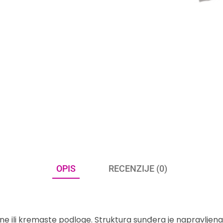
OPIS
RECENZIJE (0)
čne ili kremaste podloge. Struktura sunđera je napravljen