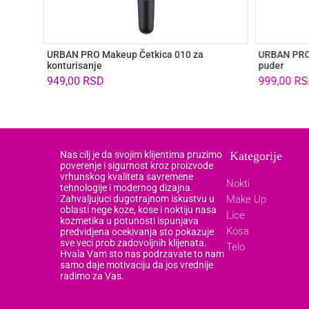
URBAN PRO Makeup Četkica 010 za
URBAN PRO 
konturisanje
puder
949,00
RSD
999,00
RS
Nas cilj je da svojim klijentima pruzimo
Kategorije
poverenje i sigurnost kroz proizvode
vrhunskog kvaliteta savremene
Nokti
tehnologije i modernog dizajna.
Zahvaljujuci dugotrajnom iskustvu u
Make Up
oblasti nege koze, kose i noktiju nasa
Lice
kozmetika u potunosti ispunjava
Kosa
predvidjena ocekivanja sto pokazuje
sve veci prob zadovoljnih klijenata.
Telo
Hvala Vam sto nas podrzavate to nam
samo daje motivaciju da jos vrednije
radimo za Vas.