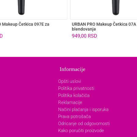
Makeup Četkica 097E za
URBAN PRO Makeup Četkica 07A 
blendovanje
D
949,00
RSD
Informacije
Opšti uslovi
Politika privatnosti
Politika kolačića
Reklamacije
Načini plaćanja i isporuka
Prava potrošača
Odricanje od odgovornosti
Kako poručiti proizvode