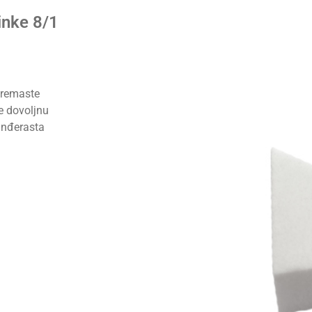
inke 8/1
 kremaste
e dovoljnu
unđerasta