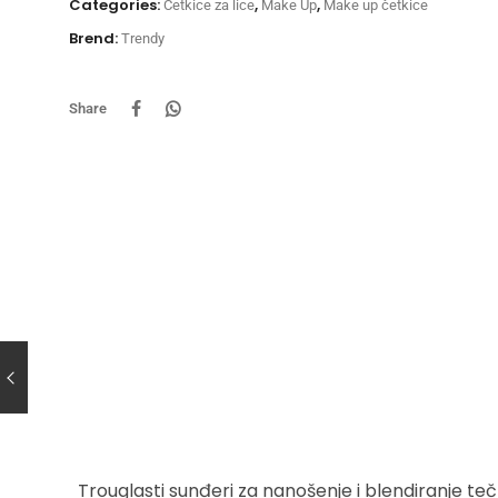
Categories:
,
,
Četkice za lice
Make Up
Make up četkice
Brend:
Trendy
Share
Trouglasti sunđeri za nanošenje i blendiranje te