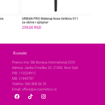
za
URBAN PRO Makeup kosa četkica 011
URBAN
za obrve i ajlajner
Multifu
259,00
RSD
899,0
Kontakt
Pravno ime: BB Bonaca International DOO
Adresa: Janka Čmelika 20, 21000, Novi Sad
PIB: 113324912
MB: 21845787
Telefon: 066 808 06 35
Email:
office@a-cosmetics.rs