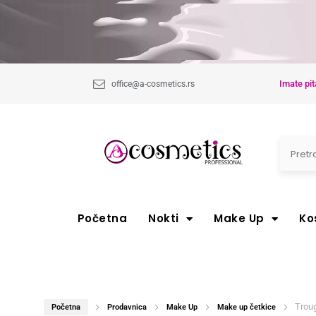
Imate pit
office@a-cosmetics.rs
Početna
Nokti
Make Up
Ko
Troug
Početna
Prodavnica
Make Up
Make up četkice