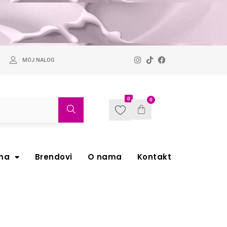
MOJ NALOG
0
0
ma
Brendovi
O nama
Kontakt