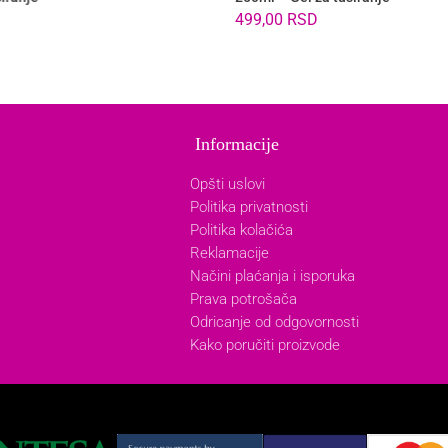
499,00
RSD
Informacije
Opšti uslovi
Politika privatnosti
Politika kolačića
Reklamacije
Načini plaćanja i isporuka
Prava potrošača
Odricanje od odgovornosti
Kako poručiti proizvode