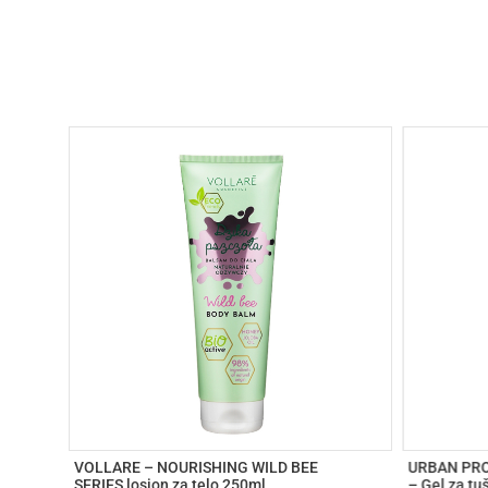
VOLLARE – NOURISHING WILD BEE
URBAN PRO 
SERIES losion za telo 250ml
– Gel za tu