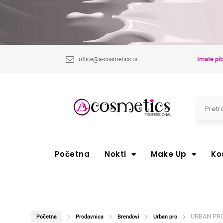
Imate pit
office@a-cosmetics.rs
Početna
Nokti
Make Up
Ko
URBAN PRO 
Početna
Prodavnica
Brendovi
Urban pro