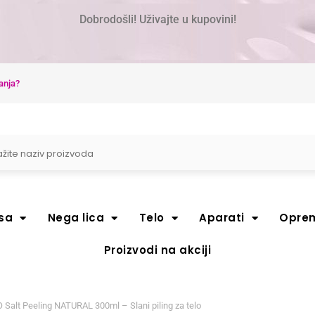
Dobrodošli! Uživajte u kupovini!
anja?
sa
Nega lica
Telo
Aparati
Opre
Proizvodi na akciji
Salt Peeling NATURAL 300ml – Slani piling za telo