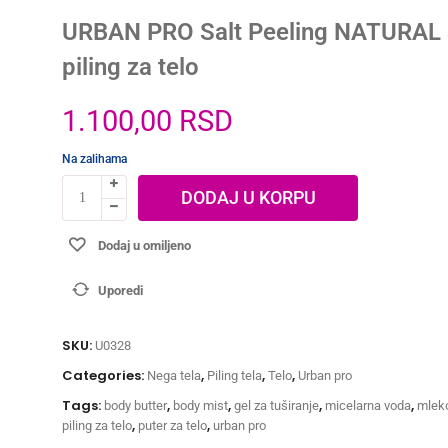
URBAN PRO Salt Peeling NATURAL 
piling za telo
1.100,00
RSD
Na zalihama
DODAJ U KORPU
Dodaj u omiljeno
Uporedi
SKU:
U0328
Categories:
,
,
,
Nega tela
Piling tela
Telo
Urban pro
Tags:
,
,
,
,
body butter
body mist
gel za tuširanje
micelarna voda
mleko
,
,
piling za telo
puter za telo
urban pro