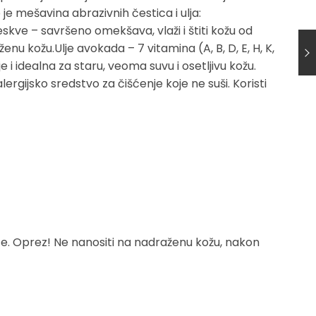
o je mešavina abrazivnih čestica i ulja:
eskve – savršeno omekšava, vlaži i štiti kožu od
ženu kožu.Ulje avokada – 7 vitamina (A, B, D, E, H, K,
je i idealna za staru, veoma suvu i osetljivu kožu.
rgijsko sredstvo za čišćenje koje ne suši. Koristi
ite. Oprez! Ne nanositi na nadraženu kožu, nakon