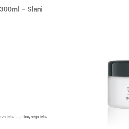
300ml – Slani
,
,
,
 za telo
nega lica
nega tela