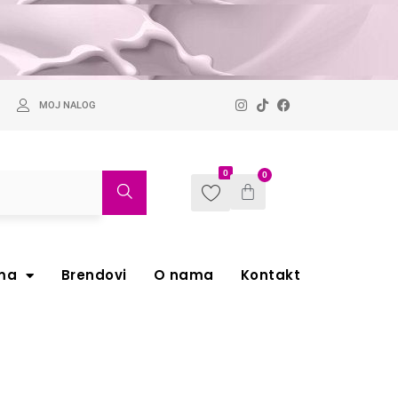
MOJ NALOG
0
0
ma
Brendovi
O nama
Kontakt