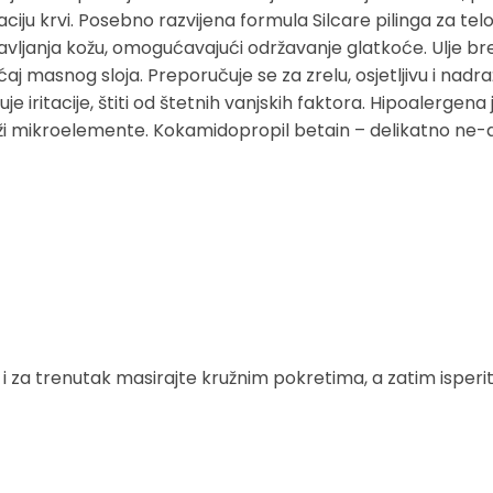
ulaciju krvi. Posebno razvijena formula Silcare pilinga za tel
vljanja kožu, omogućavajući održavanje glatkoće. Ulje br
ćaj masnog sloja. Preporučuje se za zrelu, osjetljivu i nadra
e iritacije, štiti od štetnih vanjskih faktora. Hipoalergena 
adrži mikroelemente. Kokamidopropil betain – delikatno ne-ale
a i za trenutak masirajte kružnim pokretima, a zatim isper