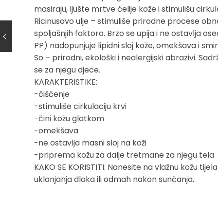
masiraju, ljušte mrtve ćelije kože i stimulišu cirk
Ricinusovo ulje – stimuliše prirodne procese obna
spoljašnjih faktora. Brzo se upija i ne ostavlja ose
PP) nadopunjuje lipidni sloj kože, omekšava i smiruj
So – prirodni, ekološki i nealergijski abrazivi. S
se za njegu djece.
KARAKTERISTIKE:
-čišćenje
-stimuliše cirkulaciju krvi
-čini kožu glatkom
-omekšava
-ne ostavlja masni sloj na koži
-priprema kožu za dalje tretmane za njegu tela
KAKO SE KORISTITI: Nanesite na vlažnu kožu tijel
uklanjanja dlaka ili odmah nakon sunčanja.