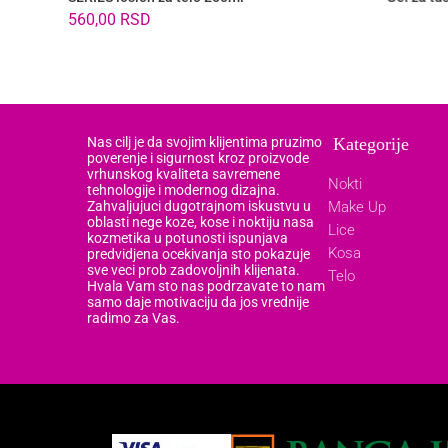
560,00
RSD
Nas cilj je da svojim klijentima pruzimo
Kategorije
poverenje i sigurnost kroz proizvode
vrhunskog kvaliteta savremene
Nokti
tehnologije i modernog dizajna.
Zahvaljujuci dugotrajnom iskustvu u
Make Up
oblasti nege koze, kose i noktiju nasa
Lice
kozmetika u potunosti ispunjava
Kosa
predvidjena ocekivanja sto pokazuje
sve veci prob zadovoljnih klijenata.
Telo
Hvala Vam sto nas podrzavate to nam
samo daje motivaciju da jos vrednije
radimo za Vas.