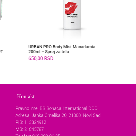
URBAN PRO Body Mist Macadamia
URBAN 
UT
200ml – Sprej za telo
300ml –
650,00
RSD
1.100
Kontakt
Pravno ime: BB Bonaca International DOO
Adresa: Janka Čmelika 20, 21000, Novi Sad
PIB: 113324912
MB: 21845787