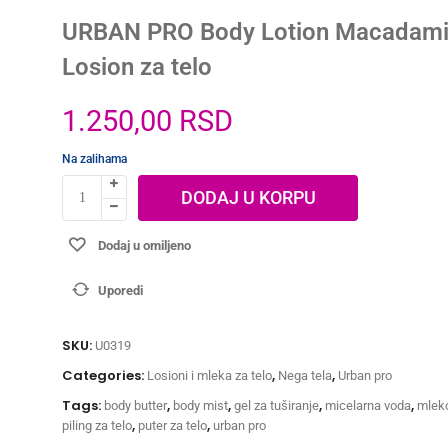
URBAN PRO Body Lotion Macadami
Losion za telo
1.250,00
RSD
Na zalihama
DODAJ U KORPU
Dodaj u omiljeno
Uporedi
SKU:
U0319
Categories:
,
,
Losioni i mleka za telo
Nega tela
Urban pro
Tags:
,
,
,
,
body butter
body mist
gel za tuširanje
micelarna voda
mleko
,
,
piling za telo
puter za telo
urban pro