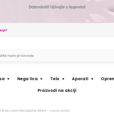
Dobrodošli! Uživajte u kupovini!
anja?
sa
Nega lica
Telo
Aparati
Opre
Proizvodi na akciji
Body Lotion Macadamia 500ml – Losion za telo