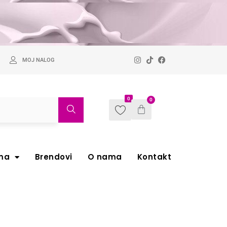
MOJ NALOG
0
0
ma
Brendovi
O nama
Kontakt