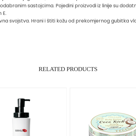
dabranim sastojcima. Pojedini proizvodi iz linije su doda
 E.
ivna svojstva. Hrani i štiti kožu od prekomjernog gubitka vl
RELATED PRODUCTS