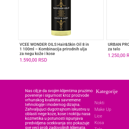
VCEE WONDER OILS Hair&Skin Oil 8 in
URBAN PRO 
1 100ml – Kombinacija prirodnih ulja
za telo
za negu kože i kose
1.250,00
1.590,00
RSD
Nas cilj je da svojim klijentima pruzimo
Kategorije
poverenje i sigurnost kroz proizvode
vrhunskog kvaliteta savremene
Nokti
tehnologije i modernog dizajna.
Zahvaljujuci dugotrajnom iskustvu u
Make Up
oblasti nege koze, kose i noktiju nasa
Lice
kozmetika u potunosti ispunjava
Kosa
predvidjena ocekivanja sto pokazuje
sve veci prob zadovoljnih klijenata.