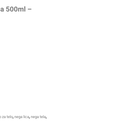
a 500ml –
,
,
,
 za telo
nega lica
nega tela