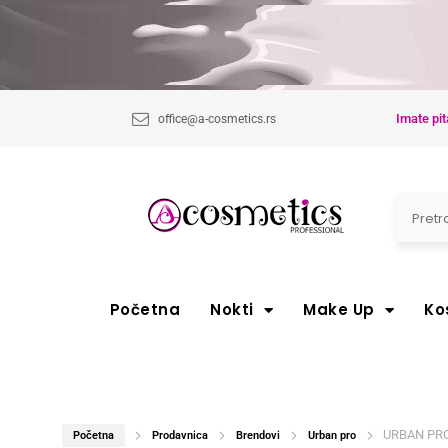
Imate pit
office@a-cosmetics.rs
Početna
Nokti
Make Up
Ko
URBAN PRO 
Početna
Prodavnica
Brendovi
Urban pro