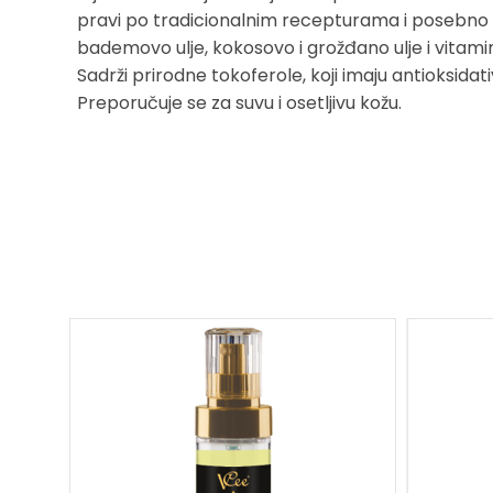
pravi po tradicionalnim recepturama i posebno o
bademovo ulje, kokosovo i grožđano ulje i vitamin
Sadrži prirodne tokoferole, koji imaju antioksidat
Preporučuje se za suvu i osetljivu kožu.