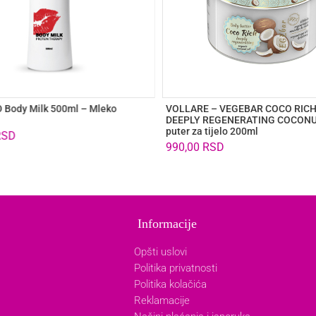
Body Milk 500ml – Mleko
VOLLARE – VEGEBAR COCO RICH
DEEPLY REGENERATING COCON
puter za tijelo 200ml
RSD
990,00
RSD
Informacije
Opšti uslovi
Politika privatnosti
Politika kolačića
Reklamacije