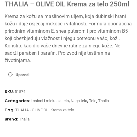
THALIA – OLIVE OIL Krema za telo 250ml
Krema za kožu sa maslinovim uljem, koja dubinski hrani
kožu i daje osjećaj mekoće i vitalnosti. Formula obogaćena
prirodnim vitaminom E, shea puterom i pro vitaminom B5
koji obezbjeđuju vlažnost i njegu potrebnu vašoj koži.
Koristite kao dio vaše dnevne rutine za njegu kože. Ne
sadrži paraben i parafin. Proizvod nije testiran na
životinjama.
Uporedi
SKU:
51574
Categories:
,
,
,
Losioni i mleka za telo
Nega tela
Telo
Thalia
Tag:
THALIA - OLIVE OIL Krema za telo
Brend:
Thalia