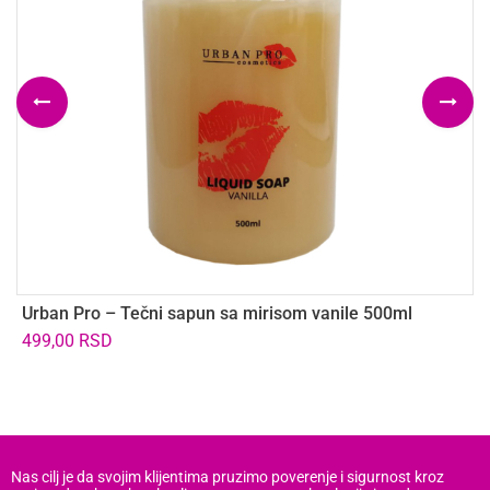
Urban Pro – Tečni sapun sa mirisom vanile 500ml
U
L
499,00
RSD
1
Nas cilj je da svojim klijentima pruzimo poverenje i sigurnost kroz