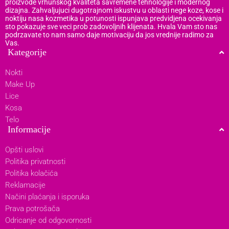
proizvode vrhunskog kvaliteta savremene tehnologije i modernog
dizajna. Zahvaljujuci dugotrajnom iskustvu u oblasti nege koze, kose i
noktiju nasa kozmetika u potunosti ispunjava predvidjena ocekivanja
sto pokazuje sve veci prob zadovoljnih klijenata. Hvala Vam sto nas
podrzavate to nam samo daje motivaciju da jos vrednije radimo za
Vas.
Kategorije
Nokti
Make Up
Lice
Kosa
Telo
Informacije
Opšti uslovi
Politika privatnosti
Politika kolačića
Reklamacije
Načini plaćanja i isporuka
Prava potrošača
Odricanje od odgovornosti