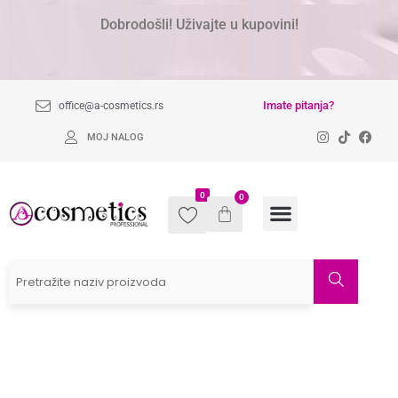
Dobrodošli! Uživajte u kupovini!
Imate pitanja?
office@a-cosmetics.rs
MOJ NALOG
0
0