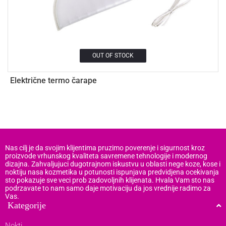
OUT OF STOCK
Električne termo čarape
R
m
Nas cilj je da svojim klijentima pruzimo poverenje i sigurnost kroz
proizvode vrhunskog kvaliteta savremene tehnologije i modernog
dizajna. Zahvaljujuci dugotrajnom iskustvu u oblasti nege koze, kose i
noktiju nasa kozmetika u potunosti ispunjava predvidjena ocekivanja
sto pokazuje sve veci prob zadovoljnih klijenata. Hvala Vam sto nas
podrzavate to nam samo daje motivaciju da jos vrednije radimo za
Vas.
Kategorije
Nokti