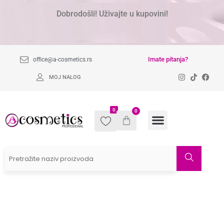
Dobrodošli! Uživajte u kupovini!
Imate pitanja?
office@a-cosmetics.rs
MOJ NALOG
0
0