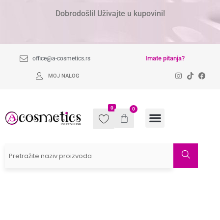
Dobrodošli! Uživajte u kupovini!
Imate pitanja?
office@a-cosmetics.rs
MOJ NALOG
0
0