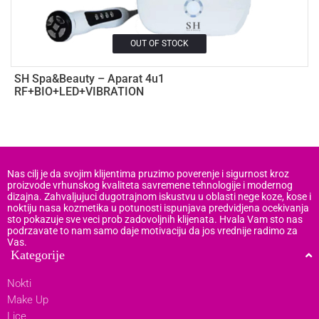
OUT OF STOCK
SH Spa&Beauty – Aparat 4u1
U
RF+BIO+LED+VIBRATION
t
Nas cilj je da svojim klijentima pruzimo poverenje i sigurnost kroz
proizvode vrhunskog kvaliteta savremene tehnologije i modernog
dizajna. Zahvaljujuci dugotrajnom iskustvu u oblasti nege koze, kose i
noktiju nasa kozmetika u potunosti ispunjava predvidjena ocekivanja
sto pokazuje sve veci prob zadovoljnih klijenata. Hvala Vam sto nas
podrzavate to nam samo daje motivaciju da jos vrednije radimo za
Vas.
Kategorije
Nokti
Make Up
Lice