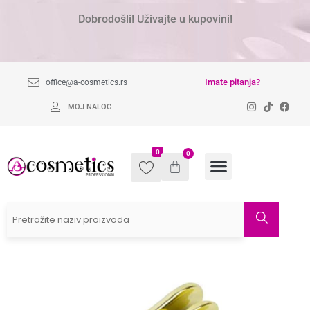
Dobrodošli! Uživajte u kupovini!
Imate pitanja?
office@a-cosmetics.rs
MOJ NALOG
0
0