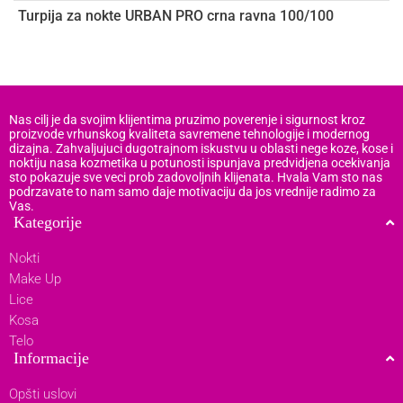
Turpija za nokte URBAN PRO crna ravna 100/100
T
Nas cilj je da svojim klijentima pruzimo poverenje i sigurnost kroz
proizvode vrhunskog kvaliteta savremene tehnologije i modernog
dizajna. Zahvaljujuci dugotrajnom iskustvu u oblasti nege koze, kose i
noktiju nasa kozmetika u potunosti ispunjava predvidjena ocekivanja
sto pokazuje sve veci prob zadovoljnih klijenata. Hvala Vam sto nas
podrzavate to nam samo daje motivaciju da jos vrednije radimo za
Vas.
Kategorije
Nokti
Make Up
Lice
Kosa
Telo
Informacije
Opšti uslovi