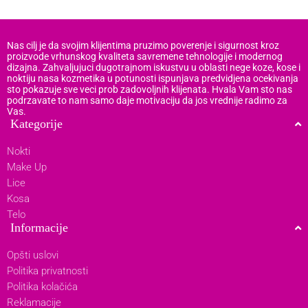
Nas cilj je da svojim klijentima pruzimo poverenje i sigurnost kroz
proizvode vrhunskog kvaliteta savremene tehnologije i modernog
dizajna. Zahvaljujuci dugotrajnom iskustvu u oblasti nege koze, kose i
noktiju nasa kozmetika u potunosti ispunjava predvidjena ocekivanja
sto pokazuje sve veci prob zadovoljnih klijenata. Hvala Vam sto nas
podrzavate to nam samo daje motivaciju da jos vrednije radimo za
Vas.
Kategorije
Nokti
Make Up
Lice
Kosa
Telo
Informacije
Opšti uslovi
Politika privatnosti
Politika kolačića
Reklamacije