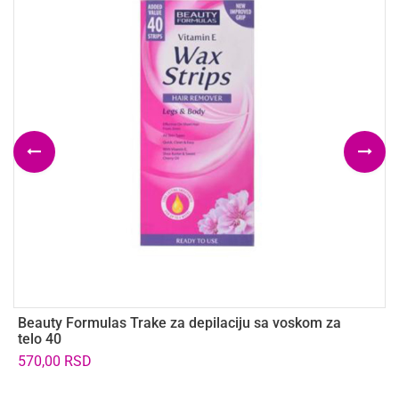
Beauty Formulas Trake za depilaciju sa voskom za
B
telo 40
l
570,00
RSD