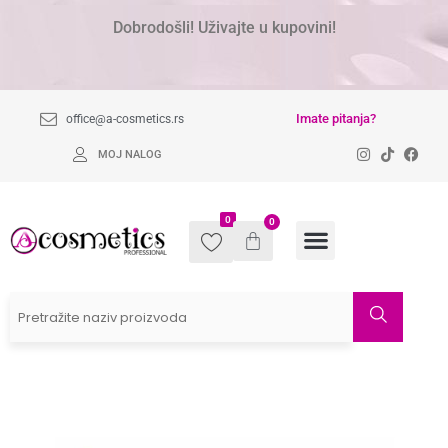
Dobrodošli! Uživajte u kupovini!
Imate pitanja?
office@a-cosmetics.rs
MOJ NALOG
0
0