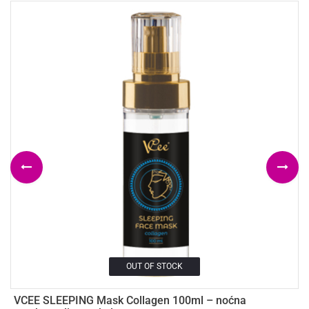
OUT OF STOCK
VCEE SLEEPING Mask Collagen 100ml – noćna
V