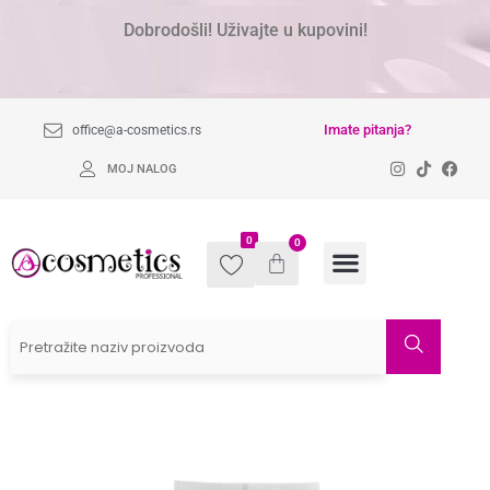
Dobrodošli! Uživajte u kupovini!
Imate pitanja?
office@a-cosmetics.rs
MOJ NALOG
0
0