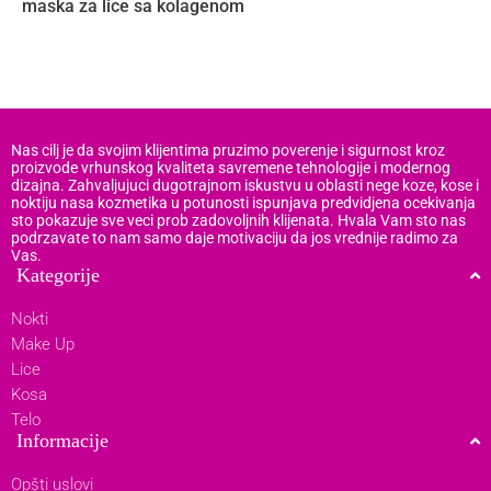
maska za lice sa kolagenom
M
Nas cilj je da svojim klijentima pruzimo poverenje i sigurnost kroz
proizvode vrhunskog kvaliteta savremene tehnologije i modernog
dizajna. Zahvaljujuci dugotrajnom iskustvu u oblasti nege koze, kose i
noktiju nasa kozmetika u potunosti ispunjava predvidjena ocekivanja
sto pokazuje sve veci prob zadovoljnih klijenata. Hvala Vam sto nas
podrzavate to nam samo daje motivaciju da jos vrednije radimo za
Vas.
Kategorije
Nokti
Make Up
Lice
Kosa
Telo
Informacije
Opšti uslovi