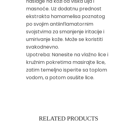
naslage na koži od viška ulja i
masnoće. Uz dodatnu prednost
ekstrakta hamamelisa poznatog
po svojim antiinflamatornim
svojstvima za smanjenje iritacije i
umirivanje kože. Može se koristiti
svakodnevno.
Upotreba: Nanesite na vlažno lice i
kružnim pokretima masirajte lice,
zatim temeljno isperite sa toplom
vodom, a potom osušite lice.
RELATED PRODUCTS