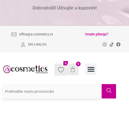
Dobrodošli! Uživajte u kupovini!
Imate pitanja?
office@a-cosmetics.rs
MOJ NALOG
0
0