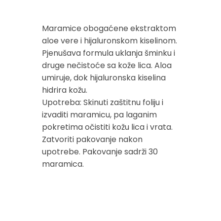
Maramice obogaćene ekstraktom
aloe vere i hijaluronskom kiselinom.
Pjenušava formula uklanja šminku i
druge nečistoće sa kože lica. Aloa
umiruje, dok hijaluronska kiselina
hidrira kožu.
Upotreba: Skinuti zaštitnu foliju i
izvaditi maramicu, pa laganim
pokretima očistiti kožu lica i vrata.
Zatvoriti pakovanje nakon
upotrebe. Pakovanje sadrži 30
maramica.