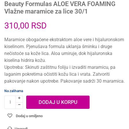
Beauty Formulas ALOE VERA FOAMING
Vlažne maramice za lice 30/1
310,00
RSD
Maramice obogaćene ekstraktom aloe vere i hijaluronskom
kiselinom. Pjenušava formula uklanja šminku i druge
nečistoće sa kože lica. Aloa umiruje, dok hijaluronska
kiselina hidrira kožu.
Upotreba: Skinuti zaštitnu foliju i izvaditi maramicu, pa
laganim pokretima očistiti kožu lica i vrata. Zatvoriti
pakovanje nakon upotrebe. Pakovanje sadrži 30 maramica.
Na zalihama
DODAJ U KORPU
Dodaj u omiljeno
Uporedi