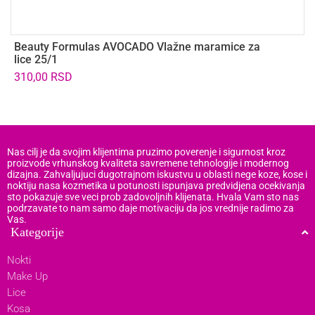
Beauty Formulas AVOCADO Vlažne maramice za
B
lice 25/1
z
310,00
RSD
Nas cilj je da svojim klijentima pruzimo poverenje i sigurnost kroz
proizvode vrhunskog kvaliteta savremene tehnologije i modernog
dizajna. Zahvaljujuci dugotrajnom iskustvu u oblasti nege koze, kose i
noktiju nasa kozmetika u potunosti ispunjava predvidjena ocekivanja
sto pokazuje sve veci prob zadovoljnih klijenata. Hvala Vam sto nas
podrzavate to nam samo daje motivaciju da jos vrednije radimo za
Vas.
Kategorije
Nokti
Make Up
Lice
Kosa