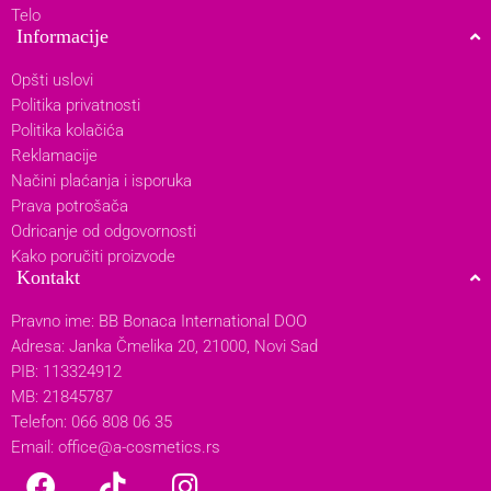
Telo
Informacije
Opšti uslovi
Politika privatnosti
Politika kolačića
Reklamacije
Načini plaćanja i isporuka
Prava potrošača
Odricanje od odgovornosti
Kako poručiti proizvode
Kontakt
Pravno ime: BB Bonaca International DOO
Adresa: Janka Čmelika 20, 21000, Novi Sad
PIB: 113324912
MB: 21845787
Telefon: 066 808 06 35
Email:
office@a-cosmetics.rs