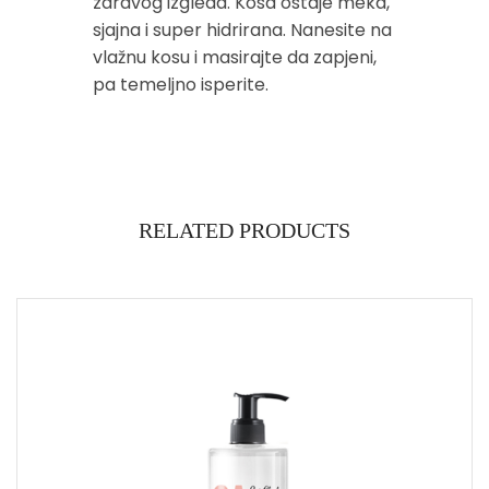
zdravog izgleda. Kosa ostaje meka,
sjajna i super hidrirana. Nanesite na
vlažnu kosu i masirajte da zapjeni,
pa temeljno isperite.
RELATED PRODUCTS