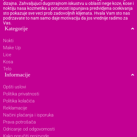
dizajna. Zahvaljujuci dugotrajnom iskustvu u oblasti nege koze, kose i
noktiju nasa kozmetika u potunosti ispunjava predvidjena ocekivanja
sto pokazuje sve veci prob zadovoljnih klijenata. Hvala Vam sto nas
podrzavate to nam samo daje motivaciju da jos vrednije radimo za
Vas.
Kategorije
Nokti
Make Up
Lice
Kosa
Telo
Informacije
Opšti uslovi
Politika privatnosti
Politika kolačića
Reklamacije
Načini plaćanja i isporuka
Prava potrošača
Odricanje od odgovornosti
Kako poručiti proizvode