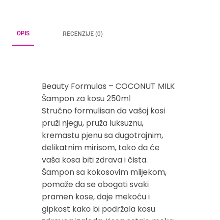
OPIS
RECENZIJE (0)
Beauty Formulas – COCONUT MILK
Šampon za kosu 250ml
Stručno formulisan da vašoj kosi
pruži njegu, pruža luksuznu,
kremastu pjenu sa dugotrajnim,
delikatnim mirisom, tako da će
vaša kosa biti zdrava i čista.
Šampon sa kokosovim mlijekom,
pomaže da se obogati svaki
pramen kose, daje mekoću i
gipkost kako bi podržala kosu