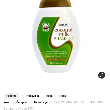
Početna
Prodavnica
Kosa
Nega
Beauty Formulas – COCONUT MILK
kose
Šamponi
Hidratacija
Šampon za kosu 250ml