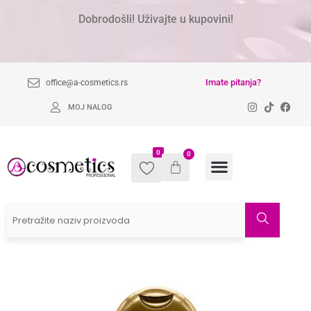
Dobrodošli! Uživajte u kupovini!
Imate pitanja?
office@a-cosmetics.rs
MOJ NALOG
0
0