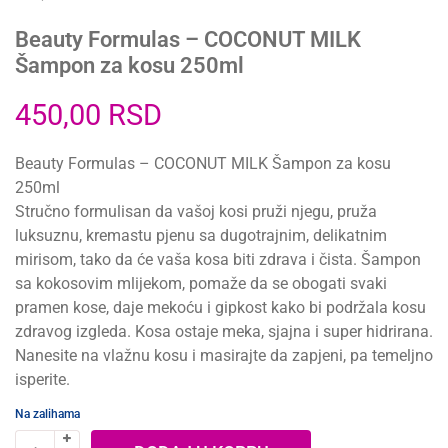
Beauty Formulas – COCONUT MILK
Šampon za kosu 250ml
450,00
RSD
Beauty Formulas – COCONUT MILK Šampon za kosu
250ml
Stručno formulisan da vašoj kosi pruži njegu, pruža
luksuznu, kremastu pjenu sa dugotrajnim, delikatnim
mirisom, tako da će vaša kosa biti zdrava i čista. Šampon
sa kokosovim mlijekom, pomaže da se obogati svaki
pramen kose, daje mekoću i gipkost kako bi podržala kosu
zdravog izgleda. Kosa ostaje meka, sjajna i super hidrirana.
Nanesite na vlažnu kosu i masirajte da zapjeni, pa temeljno
isperite.
Na zalihama