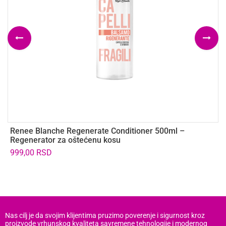
Renee Blanche Regenerate Conditioner 500ml –
B
Regenerator za oštećenu kosu
2
999,00
RSD
Nas cilj je da svojim klijentima pruzimo poverenje i sigurnost kroz
proizvode vrhunskog kvaliteta savremene tehnologije i modernog