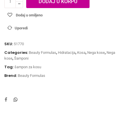
DODAJ U KORPU
Dodaj u omiljeno
Uporedi
SKU:
51770
Categories:
,
,
,
,
Beauty Formulas
Hidratacija
Kosa
Nega kose
Nega
,
kose
Šamponi
Tag:
šampon za kosu
Brend:
Beauty Formulas