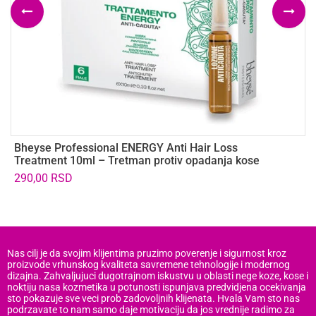
Bheyse Professional ENERGY Anti Hair Loss
V
Treatment 10ml – Tretman protiv opadanja kose
Š
290,00
RSD
Nas cilj je da svojim klijentima pruzimo poverenje i sigurnost kroz
proizvode vrhunskog kvaliteta savremene tehnologije i modernog
dizajna. Zahvaljujuci dugotrajnom iskustvu u oblasti nege koze, kose i
noktiju nasa kozmetika u potunosti ispunjava predvidjena ocekivanja
sto pokazuje sve veci prob zadovoljnih klijenata. Hvala Vam sto nas
podrzavate to nam samo daje motivaciju da jos vrednije radimo za