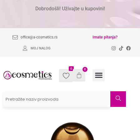
Dobrodošli! Uživajte u kupovini!
Imate pitanja?
office@a-cosmetics.rs
MOJ NALOG
0
0