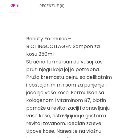
OPIS
RECENZIJE (0)
Beauty Formulas –
BIOTIN&COLLAGEN Šampon za
kosu 250ml
Stručno formulisan da vašoj kosi
pruži njegu koja joj je potrebna.
Pruža kremastu pejnu sa delikatnim
i postojanim mirisom za punjenje i
jačanje vaše kose. Formulisan sa
kolagenom i vitaminom B7, biotin
pomaže u revitalizaciji i obnavljanju
vaše kose, ostavljajući je gustom i
revitalizovanom. Idealan za sve
tipove kose. Nanesite na vlažnu