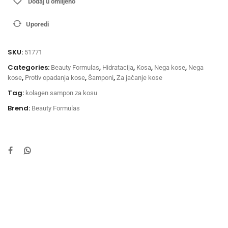
Dodaj u omiljeno
Uporedi
SKU:
51771
Categories:
,
,
,
,
Beauty Formulas
Hidratacija
Kosa
Nega kose
Nega
,
,
,
kose
Protiv opadanja kose
Šamponi
Za jačanje kose
Tag:
kolagen sampon za kosu
Brend:
Beauty Formulas