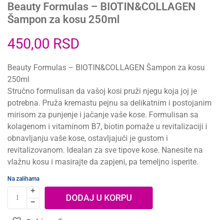
Beauty Formulas – BIOTIN&COLLAGEN
Šampon za kosu 250ml
450,00
RSD
Beauty Formulas – BIOTIN&COLLAGEN Šampon za kosu
250ml
Stručno formulisan da vašoj kosi pruži njegu koja joj je
potrebna. Pruža kremastu pejnu sa delikatnim i postojanim
mirisom za punjenje i jačanje vaše kose. Formulisan sa
kolagenom i vitaminom B7, biotin pomaže u revitalizaciji i
obnavljanju vaše kose, ostavljajući je gustom i
revitalizovanom. Idealan za sve tipove kose. Nanesite na
vlažnu kosu i masirajte da zapjeni, pa temeljno isperite.
Na zalihama
DODAJ U KORPU