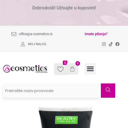
Dobrodošli! Uživajte u kupovini!
Imate pitanja?
office@a-cosmetics.rs
MOJ NALOG
0
0