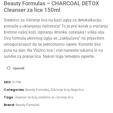
Beauty Formulas – CHARCOAL DETOX
Cleanser za lice 150ml
Sredstvo za čišćenje lica na bazi uglja za detoksikaciju,
pomaže u uklanjanju nečistoća! To je prvi korak u vraćanju
bistrine vašoj koži, ispiranju šminke, ostataka i viška ulja.
Ova formula aktivnog uglja se „zaključava“ na prljavštini
omogućavajući da se jednostavno ispere. Koristite dva
puta na dan. Na Vlažno lice i vrat nanesite rukama ili na
sunđer za pranje lica. Nakon toga temeljno isperite.
Uporedi
SKU:
51708
Categories:
,
,
Beauty Formulas
Čišćenje lica
Nega lica
Tags:
,
cleanser za lice
sredstvo za ciscenje lica
Brend:
Beauty Formulas