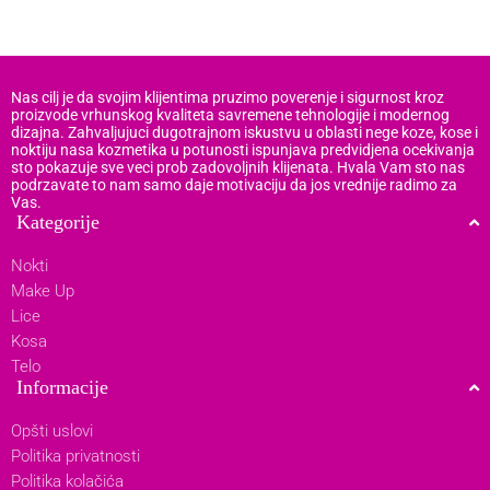
Nas cilj je da svojim klijentima pruzimo poverenje i sigurnost kroz
proizvode vrhunskog kvaliteta savremene tehnologije i modernog
dizajna. Zahvaljujuci dugotrajnom iskustvu u oblasti nege koze, kose i
noktiju nasa kozmetika u potunosti ispunjava predvidjena ocekivanja
sto pokazuje sve veci prob zadovoljnih klijenata. Hvala Vam sto nas
podrzavate to nam samo daje motivaciju da jos vrednije radimo za
Vas.
Kategorije
Nokti
Make Up
Lice
Kosa
Telo
Informacije
Opšti uslovi
Politika privatnosti
Politika kolačića