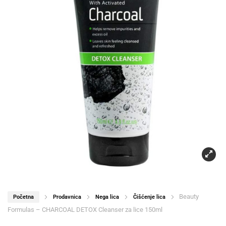
Beauty
Početna
Prodavnica
Nega lica
Čišćenje lica
Formulas – CHARCOAL DETOX Cleanser za lice 150ml