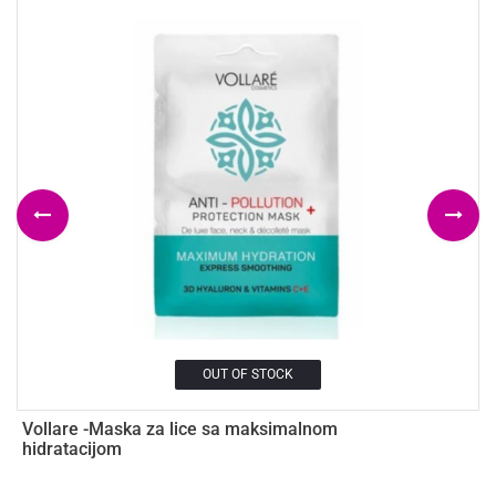
OUT OF STOCK
Vollare -Maska za lice sa maksimalnom
U
hidratacijom
5