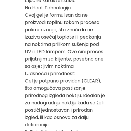
Ključne karakteristike:
No Heat Tehnologija:
Ovaj gel je formulisan da ne
proizvodi toplinu tokom procesa
polimerizacije, što znači da ne
izaziva osećaj toplote ili peckanja
na noktima prilikom sušenja pod
UV ili LED lampom. Ovo čini proces
prijatnijim za klijente, posebno one
sa osjetljivim noktima.
1.Jasnoća i prirodnost:
Gel je potpuno providan (CLEAR),
što omogućava postizanje
prirodnog izgleda noktiju. Idealan je
za nadogradnju noktiju kada se želi
postići jednostavan i prirodan
izgled, ili kao osnova za dalju
dekoraciju.