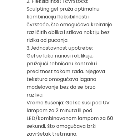
2. Fleksibilnost i čvrstoća:
Sculpting gel pruža optimalnu
kombinaciju fleksibilnosti i
čvrstoće, što omogućava kreiranje
različitih oblika i stilova noktiju bez
rizika od pucanja.
3.Jednostavnost upotrebe:
Gel se lako nanosi i oblikuje,
pružajući tehničaru kontrolu i
preciznost tokom rada. Njegova
tekstura omogućava lagano
modelovanje bez da se brzo
razliva.
Vreme Sušenja: Gel se suši pod UV
lampom za 2 minuta ili pod
LED/kombinovanom lampom za 60
sekundi, što omogućava brži
završetak tretmana.