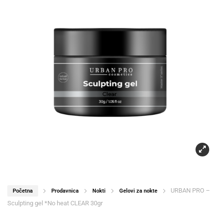
URBAN PRO –
Početna
Prodavnica
Nokti
Gelovi za nokte
Sculpting gel *No heat CLEAR 30gr