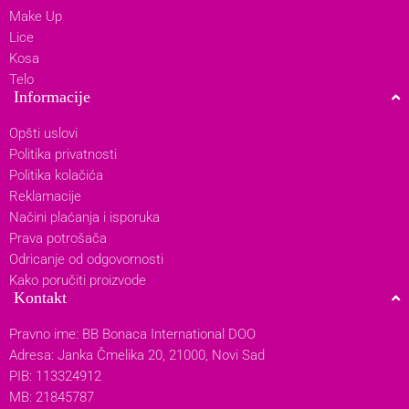
Make Up
Lice
Kosa
Telo
Informacije
Opšti uslovi
Politika privatnosti
Politika kolačića
Reklamacije
Načini plaćanja i isporuka
Prava potrošača
Odricanje od odgovornosti
Kako poručiti proizvode
Kontakt
Pravno ime: BB Bonaca International DOO
Adresa: Janka Čmelika 20, 21000, Novi Sad
PIB: 113324912
MB: 21845787