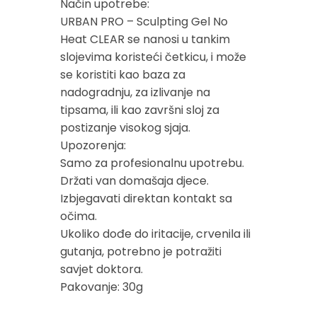
Način upotrebe:
URBAN PRO – Sculpting Gel No
Heat CLEAR se nanosi u tankim
slojevima koristeći četkicu, i može
se koristiti kao baza za
nadogradnju, za izlivanje na
tipsama, ili kao završni sloj za
postizanje visokog sjaja.
Upozorenja:
Samo za profesionalnu upotrebu.
Držati van domašaja djece.
Izbjegavati direktan kontakt sa
očima.
Ukoliko dođe do iritacije, crvenila ili
gutanja, potrebno je potražiti
savjet doktora.​
​Pakovanje: 30g