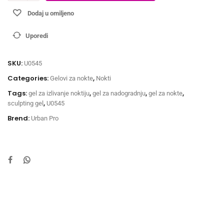
Dodaj u omiljeno
Uporedi
SKU:
U0545
Categories:
,
Gelovi za nokte
Nokti
Tags:
,
,
,
gel za izlivanje noktiju
gel za nadogradnju
gel za nokte
,
sculpting gel
U0545
Brend:
Urban Pro