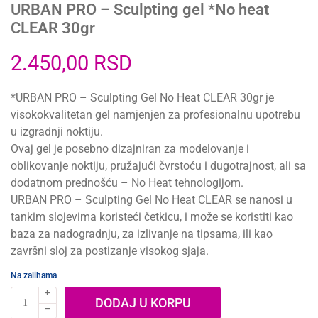
URBAN PRO – Sculpting gel *No heat
CLEAR 30gr
2.450,00
RSD
*URBAN PRO – Sculpting Gel No Heat CLEAR 30gr je
visokokvalitetan gel namjenjen za profesionalnu upotrebu
u izgradnji noktiju.
Ovaj gel je posebno dizajniran za modelovanje i
oblikovanje noktiju, pružajući čvrstoću i dugotrajnost, ali sa
dodatnom prednošću – No Heat tehnologijom.
URBAN PRO – Sculpting Gel No Heat CLEAR se nanosi u
tankim slojevima koristeći četkicu, i može se koristiti kao
baza za nadogradnju, za izlivanje na tipsama, ili kao
završni sloj za postizanje visokog sjaja.
Na zalihama
DODAJ U KORPU