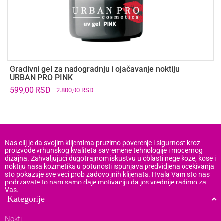
Gradivni gel za nadogradnju i ojačavanje noktiju
U
URBAN PRO PINK
5
599,00
RSD
–
2.800,00
RSD
Nas cilj je da svojim klijentima pruzimo poverenje i sigurnost kroz
proizvode vrhunskog kvaliteta savremene tehnologije i modernog
dizajna. Zahvaljujuci dugotrajnom iskustvu u oblasti nege koze, kose i
noktiju nasa kozmetika u potunosti ispunjava predvidjena ocekivanja
sto pokazuje sve veci prob zadovoljnih klijenata. Hvala Vam sto nas
podrzavate to nam samo daje motivaciju da jos vrednije radimo za
Vas.
Kategorije
Nokti