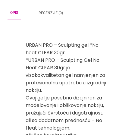
OPIS
RECENZIJE (0)
URBAN PRO – Sculpting gel *No
heat CLEAR 30gr
*URBAN PRO – Sculpting Gel No
Heat CLEAR 30gr je
visokokvalitetan gel namjenjen za
profesionalnu upotrebu u izgradnji
noktiju.
Ovaj gel je posebno dizajniran za
modelovanje i oblikovanje noktiju,
pružajući čvrstoću i dugotrajnost,
ali sa dodatnom prednošću – No
Heat tehnologijom.