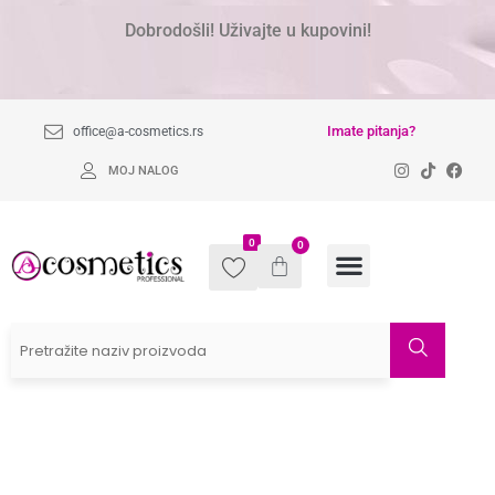
Dobrodošli! Uživajte u kupovini!
Imate pitanja?
office@a-cosmetics.rs
MOJ NALOG
0
0