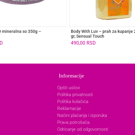
mineralna so 350g –
Body With Luv – prah za kupanje 
gr, Sensual Touch
D
490,00
RSD
Informacije
Opšti uslovi
Politika privatnosti
Politika kolačića
Reklamacije
Načini plaćanja i isporuka
Prava potrošača
Odricanje od odgovornosti