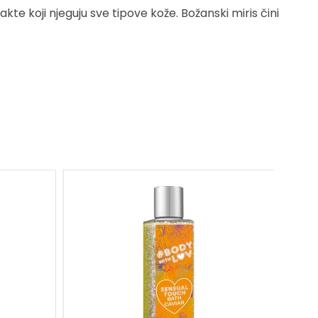
e koji njeguju sve tipove kože. Božanski miris čini