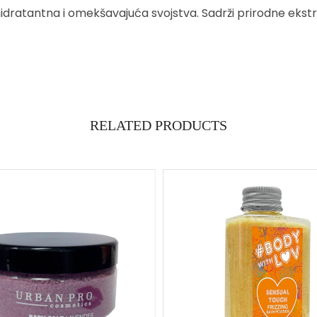
dratantna i omekšavajuća svojstva. Sadrži prirodne ekstrakt
RELATED PRODUCTS