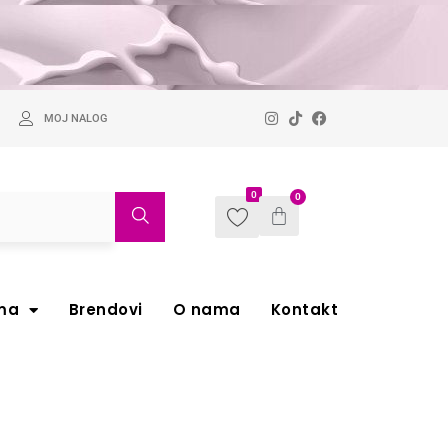
MOJ NALOG
0
0
ma
Brendovi
O nama
Kontakt