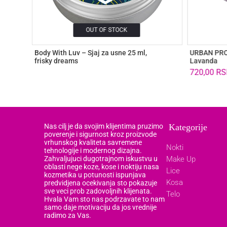
OUT OF STOCK
Body With Luv – Sjaj za usne 25 ml,
URBAN PRO 
frisky dreams
Lavanda
720,00
RS
Nas cilj je da svojim klijentima pruzimo
Kategorije
poverenje i sigurnost kroz proizvode
vrhunskog kvaliteta savremene
Nokti
tehnologije i modernog dizajna.
Zahvaljujuci dugotrajnom iskustvu u
Make Up
oblasti nege koze, kose i noktiju nasa
Lice
kozmetika u potunosti ispunjava
Kosa
predvidjena ocekivanja sto pokazuje
sve veci prob zadovoljnih klijenata.
Telo
Hvala Vam sto nas podrzavate to nam
samo daje motivaciju da jos vrednije
radimo za Vas.