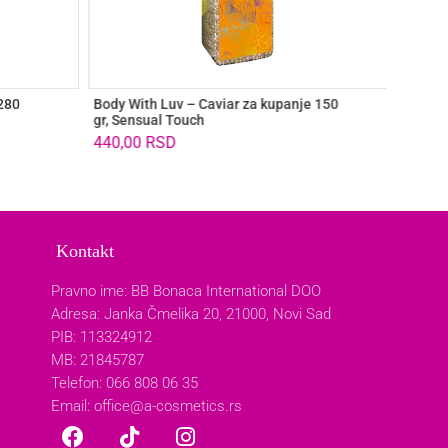
280
Body With Luv – Caviar za kupanje 150
Body Wi
gr, Sensual Touch
Frisky
440,00
RSD
Kontakt
Pravno ime: BB Bonaca International DOO
Adresa: Janka Čmelika 20, 21000, Novi Sad
PIB: 113324912
MB: 21845787
Telefon: 066 808 06 35
Email:
office@a-cosmetics.rs