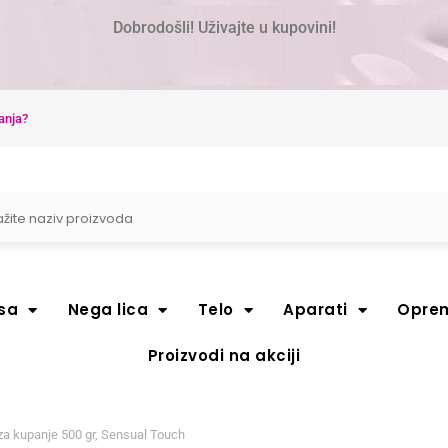
Dobrodošli! Uživajte u kupovini!
anja?
sa
Nega lica
Telo
Aparati
Opre
Proizvodi na akciji
za kupanje 500 gr, Sensual Touch