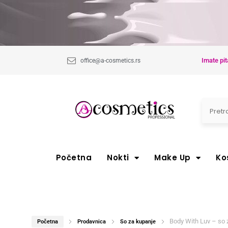
Imate pit
office@a-cosmetics.rs
Početna
Nokti
Make Up
Ko
Body With Luv – so 
Početna
Prodavnica
So za kupanje