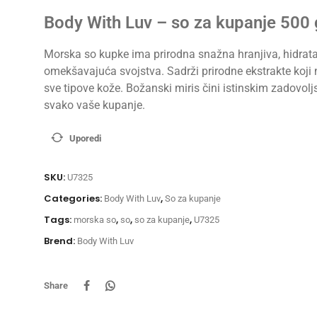
Body With Luv – so za kupanje 500 
Morska so kupke ima prirodna snažna hranjiva, hidrata
omekšavajuća svojstva. Sadrži prirodne ekstrakte koji 
sve tipove kože. Božanski miris čini istinskim zadovol
svako vaše kupanje.
Uporedi
SKU:
U7325
Categories:
,
Body With Luv
So za kupanje
Tags:
,
,
,
morska so
so
so za kupanje
U7325
Brend:
Body With Luv
Share