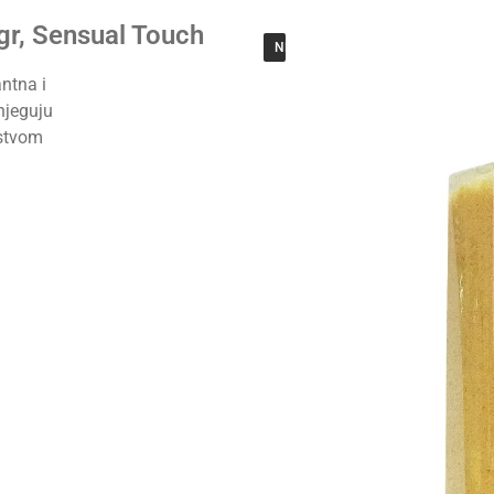
gr, Sensual Touch
NEMA NA ZALIHAMA
ntna i
njeguju
jstvom