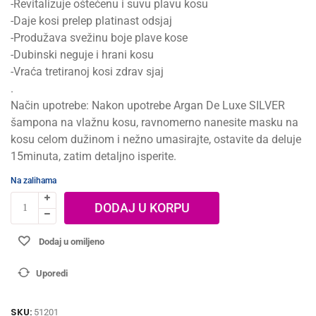
-Revitalizuje oštećenu i suvu plavu kosu
-Daje kosi prelep platinast odsjaj
-Produžava svežinu boje plave kose
-Dubinski neguje i hrani kosu
-Vraća tretiranoj kosi zdrav sjaj
.
Način upotrebe: Nakon upotrebe Argan De Luxe SILVER
šampona na vlažnu kosu, ravnomerno nanesite masku na
kosu celom dužinom i nežno umasirajte, ostavite da deluje
15minuta, zatim detaljno isperite.
Na zalihama
DODAJ U KORPU
Dodaj u omiljeno
Uporedi
SKU:
51201