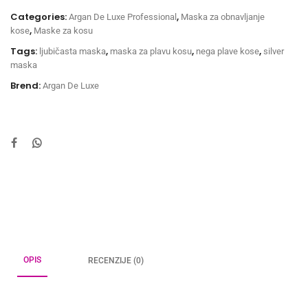
Categories:
,
Argan De Luxe Professional
Maska za obnavljanje
,
kose
Maske za kosu
Tags:
,
,
,
ljubičasta maska
maska za plavu kosu
nega plave kose
silver
maska
Brend:
Argan De Luxe
OPIS
RECENZIJE (0)