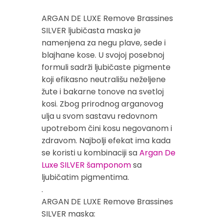
ARGAN DE LUXE Remove Brassines
SILVER ljubičasta maska je
namenjena za negu plave, sede i
blajhane kose. U svojoj posebnoj
formuli sadrži ljubičaste pigmente
koji efikasno neutrališu neželjene
žute i bakarne tonove na svetloj
kosi. Zbog prirodnog arganovog
ulja u svom sastavu redovnom
upotrebom čini kosu negovanom i
zdravom. Najbolji efekat ima kada
se koristi u kombinaciji sa
Argan De
Luxe SILVER šamponom
sa
ljubičatim pigmentima.
.
ARGAN DE LUXE Remove Brassines
SILVER maska: