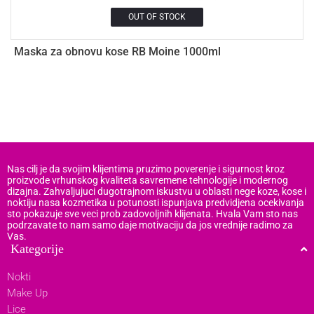
OUT OF STOCK
Maska za obnovu kose RB Moine 1000ml
M
Nas cilj je da svojim klijentima pruzimo poverenje i sigurnost kroz
proizvode vrhunskog kvaliteta savremene tehnologije i modernog
dizajna. Zahvaljujuci dugotrajnom iskustvu u oblasti nege koze, kose i
noktiju nasa kozmetika u potunosti ispunjava predvidjena ocekivanja
sto pokazuje sve veci prob zadovoljnih klijenata. Hvala Vam sto nas
podrzavate to nam samo daje motivaciju da jos vrednije radimo za
Vas.
Kategorije
Nokti
Make Up
Lice