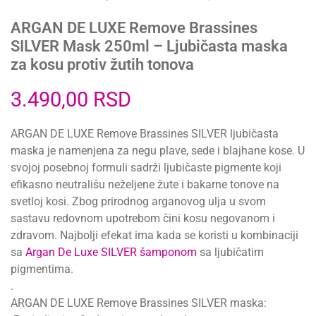
ARGAN DE LUXE Remove Brassines
SILVER Mask 250ml – Ljubičasta maska
za kosu protiv žutih tonova
3.490,00
RSD
ARGAN DE LUXE Remove Brassines SILVER ljubičasta
maska je namenjena za negu plave, sede i blajhane kose. U
svojoj posebnoj formuli sadrži ljubičaste pigmente koji
efikasno neutrališu neželjene žute i bakarne tonove na
svetloj kosi. Zbog prirodnog arganovog ulja u svom
sastavu redovnom upotrebom čini kosu negovanom i
zdravom. Najbolji efekat ima kada se koristi u kombinaciji
sa
Argan De Luxe SILVER šamponom
sa ljubičatim
pigmentima.
.
ARGAN DE LUXE Remove Brassines SILVER maska: