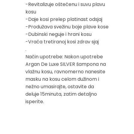
-Revitalizuje oštećenu i suvu plavu
kosu
-Daje kosi prelep platinast odsjaj
-Produžava svežinu boje plave kose
-Dubinski neguje i hrani kosu
-Vraća tretiranoj kosi zdrav sjaj
.
Način upotrebe: Nakon upotrebe
Argan De Luxe SILVER šampona na
vlažnu kosu, ravnomerno nanesite
masku na kosu celom dužinom i
nežno umasirajte, ostavite da
deluje 15minuta, zatim detaljno
isperite.