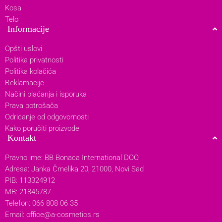
Kosa
Telo
Informacije
Opšti uslovi
Politika privatnosti
Politika kolačića
Reklamacije
Načini plaćanja i isporuka
Prava potrošača
Odricanje od odgovornosti
Kako poručiti proizvode
Kontakt
Pravno ime: BB Bonaca International DOO
Adresa: Janka Čmelika 20, 21000, Novi Sad
PIB: 113324912
MB: 21845787
Telefon: 066 808 06 35
Email:
office@a-cosmetics.rs