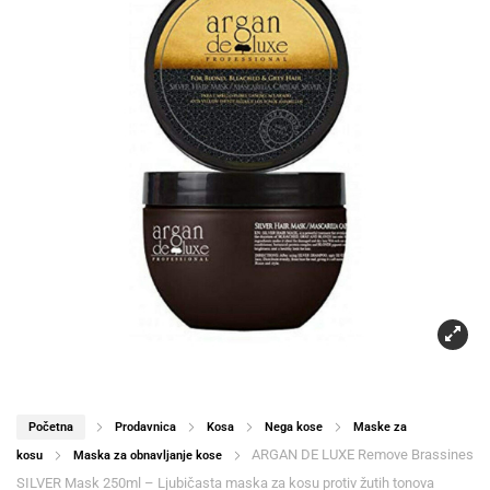
Početna
Prodavnica
Kosa
Nega kose
Maske za
ARGAN DE LUXE Remove Brassines
kosu
Maska za obnavljanje kose
SILVER Mask 250ml – Ljubičasta maska za kosu protiv žutih tonova