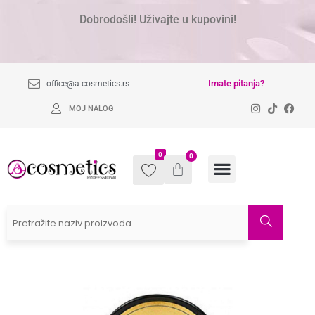
Dobrodošli! Uživajte u kupovini!
Imate pitanja?
office@a-cosmetics.rs
MOJ NALOG
0
0