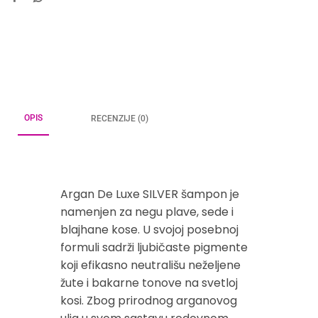
OPIS
RECENZIJE (0)
Argan De Luxe SILVER šampon je
namenjen za negu plave, sede i
blajhane kose. U svojoj posebnoj
formuli sadrži ljubičaste pigmente
koji efikasno neutrališu neželjene
žute i bakarne tonove na svetloj
kosi. Zbog prirodnog arganovog