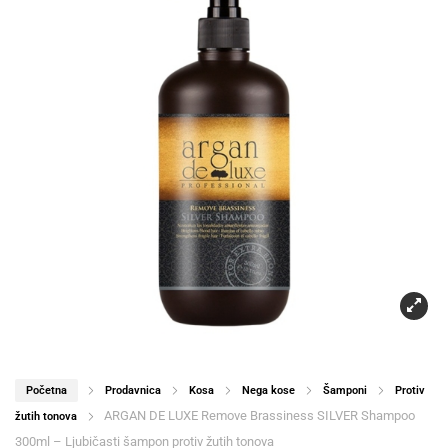
Početna
Prodavnica
Kosa
Nega kose
Šamponi
Protiv
ARGAN DE LUXE Remove Brassiness SILVER Shampoo
žutih tonova
300ml – Ljubičasti šampon protiv žutih tonova