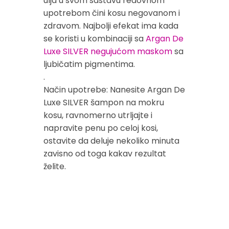
ulja u svom sastavu redovnom
upotrebom čini kosu negovanom i
zdravom. Najbolji efekat ima kada
se koristi u kombinaciji sa
Argan De
Luxe SILVER negujućom maskom
sa
ljubičatim pigmentima.
.
Način upotrebe: Nanesite Argan De
Luxe SILVER šampon na mokru
kosu, ravnomerno utrljajte i
napravite penu po celoj kosi,
ostavite da deluje nekoliko minuta
zavisno od toga kakav rezultat
želite.