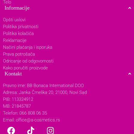
Telo
Informacije
Opšti uslovi
Politika privatnosti
Politika kolačića
Reklamacije
Načini plaćanja i isporuka
Prava potrošača
Odricanje od odgovornosti
Kako poručiti proizvode
Kontakt
Pravno ime: BB Bonaca International DOO
Adresa: Janka Čmelika 20, 21000, Novi Sad
PIB: 113324912
MB: 21845787
Telefon: 066 808 06 35
Email:
office@a-cosmetics.rs