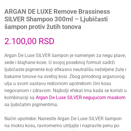
ARGAN DE LUXE Remove Brassiness
SILVER Shampoo 300ml – Ljubičasti
šampon protiv žutih tonova
2.100,00
RSD
Argan De Luxe SILVER šampon je namenjen za negu plave,
sede i blajhane kose. U svojoj posebnoj formuli sadrži
ljubičaste pigmente koji efikasno neutrališu neželjene žute i
bakarne tonove na svetloj kosi. Zbog prirodnog arganovog
ulja u svom sastavu redovnom upotrebom čini kosu
negovanom i zdravom. Najbolji efekat ima kada se koristi u
kombinaciji sa
Argan De Luxe SILVER negujućom maskom
sa ljubičatim pigmentima.
.
Način upotrebe: Nanesite Argan De Luxe SILVER šampon
na mokru kosu, ravnomerno utrljajte i napravite penu po