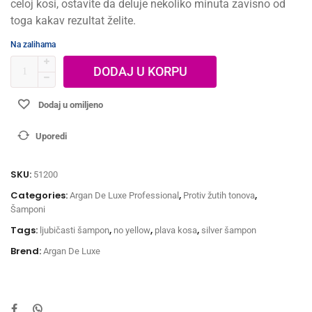
celoj kosi, ostavite da deluje nekoliko minuta zavisno od
toga kakav rezultat želite.
Na zalihama
DODAJ U KORPU
Dodaj u omiljeno
Uporedi
SKU:
51200
Categories:
,
,
Argan De Luxe Professional
Protiv žutih tonova
Šamponi
Tags:
,
,
,
ljubičasti šampon
no yellow
plava kosa
silver šampon
Brend:
Argan De Luxe