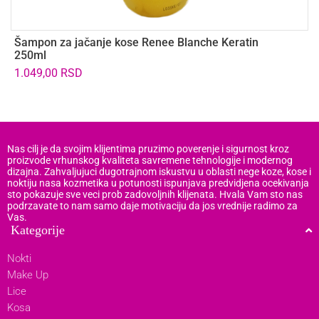
Šampon za jačanje kose Renee Blanche Keratin
Š
250ml
1
1.049,00
RSD
2
Nas cilj je da svojim klijentima pruzimo poverenje i sigurnost kroz
proizvode vrhunskog kvaliteta savremene tehnologije i modernog
dizajna. Zahvaljujuci dugotrajnom iskustvu u oblasti nege koze, kose i
noktiju nasa kozmetika u potunosti ispunjava predvidjena ocekivanja
sto pokazuje sve veci prob zadovoljnih klijenata. Hvala Vam sto nas
podrzavate to nam samo daje motivaciju da jos vrednije radimo za
Vas.
Kategorije
Nokti
Make Up
Lice
Kosa