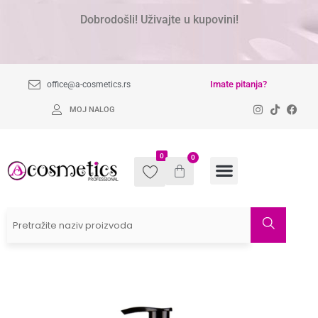
Dobrodošli! Uživajte u kupovini!
Imate pitanja?
office@a-cosmetics.rs
MOJ NALOG
0
0