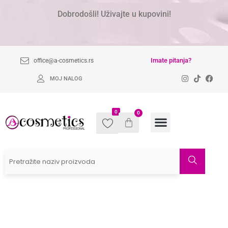
Dobrodošli! Uživajte u kupovini!
Imate pitanja?
office@a-cosmetics.rs
MOJ NALOG
0
0