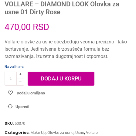
VOLLARE – DIAMOND LOOK Olovka za
usne 01 Dirty Rose
470,00
RSD
Vollare olovke za usne obezbeđuju veoma precizno i lako
iscrtavanje. Jedinstvena brzosušeća formula bez
razmazivanja. Izuzetna dugotrajnost i otpornost.
Na zalihama
DODAJ U KORPU
Dodaj u omiljeno
Uporedi
SKU:
50370
Categories:
,
,
,
Make Up
Olovke za usne
Usne
Vollare