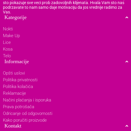
sto pokazuje sve veci prob zadovoljnih klijenata. Hvala Vam sto nas
podrzavate to nam samo daje motivaciju da jos vrednije radimo za
Vas.
Kategorije
Nokti
Make Up
Lice
Kosa
Telo
Informacije
Opšti uslovi
Politika privatnosti
Politika kolačića
Reklamacije
Načini plaćanja i isporuka
Prava potrošača
Odricanje od odgovornosti
Kako poručiti proizvode
Kontakt