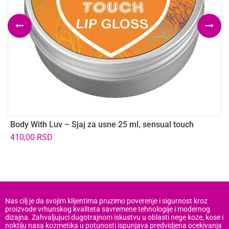
Body With Luv – Sjaj za usne 25 ml, sensual touch
V
410,00
RSD
6
Nas cilj je da svojim klijentima pruzimo poverenje i sigurnost kroz
proizvode vrhunskog kvaliteta savremene tehnologije i modernog
dizajna. Zahvaljujuci dugotrajnom iskustvu u oblasti nege koze, kose i
noktiju nasa kozmetika u potunosti ispunjava predvidjena ocekivanja