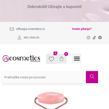
Dobrodošli! Uživajte u kupovini!
Imate pitanja?
office@a-cosmetics.rs
MOJ NALOG
0
0