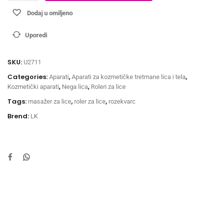
Dodaj u omiljeno
Uporedi
SKU:
U2711
Categories:
,
,
Aparati
Aparati za kozmetičke tretmane lica i tela
,
,
Kozmetički aparati
Nega lica
Roleri za lice
Tags:
,
,
masažer za lice
roler za lice
rozekvarc
Brend:
LK