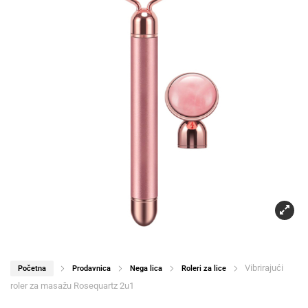
Vibrirajući
Početna
Prodavnica
Nega lica
Roleri za lice
roler za masažu Rosequartz 2u1