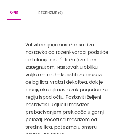
OPIS
RECENZIJE (0)
2u1 vibrirajući masažer sa dva
nastavka od rozenkvarca, podstiče
cirkulaciju čineći kožu čvrstom i
zategnutom. Nastavak u obliku
valjka se može koristiti za masažu
celog lica, vrata i dekoltea, dok je
manji, okrugli nastavak pogodan za
regiju ispod očiju. Postaviti željeni
nastavak i uključiti masažer
prebacivanjem prekidača u gornji
položaj; Početi sa masažom od
sredine lica, potezima u smeru