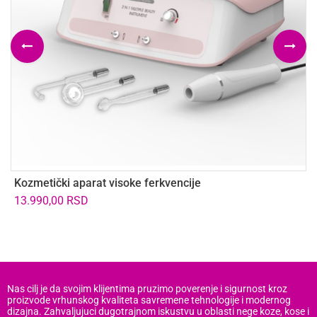
Kozmetički aparat visoke ferkvencije
K
13.990,00
RSD
Nas cilj je da svojim klijentima pruzimo poverenje i sigurnost kroz
proizvode vrhunskog kvaliteta savremene tehnologije i modernog
dizajna. Zahvaljujuci dugotrajnom iskustvu u oblasti nege koze, kose i