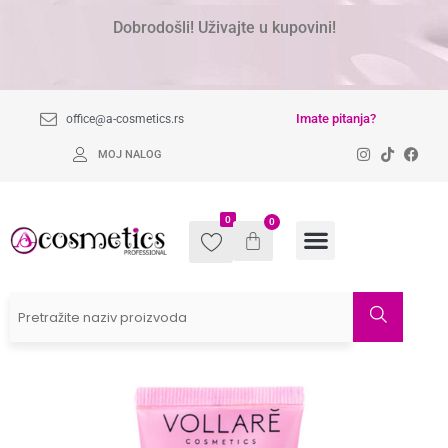
Dobrodošli! Uživajte u kupovini!
Imate pitanja?
office@a-cosmetics.rs
MOJ NALOG
0
0