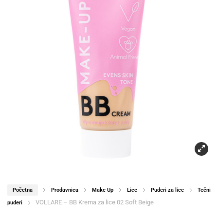
Početna
Prodavnica
Make Up
Lice
Puderi za lice
Tečni
VOLLARE – BB Krema za lice 02 Soft Beige
puderi