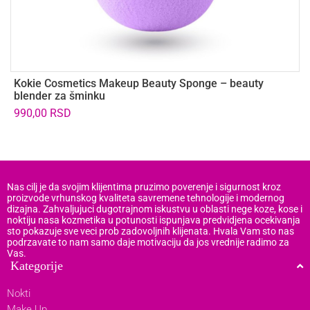
Kokie Cosmetics Makeup Beauty Sponge – beauty
C
blender za šminku
k
990,00
RSD
2
Nas cilj je da svojim klijentima pruzimo poverenje i sigurnost kroz
proizvode vrhunskog kvaliteta savremene tehnologije i modernog
dizajna. Zahvaljujuci dugotrajnom iskustvu u oblasti nege koze, kose i
noktiju nasa kozmetika u potunosti ispunjava predvidjena ocekivanja
sto pokazuje sve veci prob zadovoljnih klijenata. Hvala Vam sto nas
podrzavate to nam samo daje motivaciju da jos vrednije radimo za
Vas.
Kategorije
Nokti
Make Up