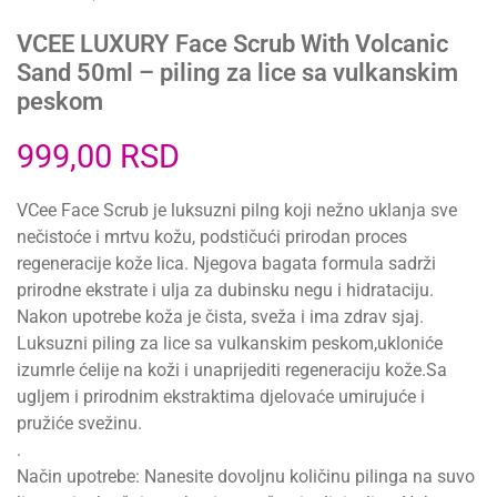
VCEE LUXURY Face Scrub With Volcanic
Sand 50ml – piling za lice sa vulkanskim
peskom
999,00
RSD
VCee Face Scrub je luksuzni pilng koji nežno uklanja sve
nečistoće i mrtvu kožu, podstičući prirodan proces
regeneracije kože lica. Njegova bagata formula sadrži
prirodne ekstrate i ulja za dubinsku negu i hidrataciju.
Nakon upotrebe koža je čista, sveža i ima zdrav sjaj.
Luksuzni piling za lice sa vulkanskim peskom,ukloniće
izumrle ćelije na koži i unaprijediti regeneraciju kože.Sa
ugljem i prirodnim ekstraktima djelovaće umirujuće i
pružiće svežinu.
.
Način upotrebe: Nanesite dovoljnu količinu pilinga na suvo