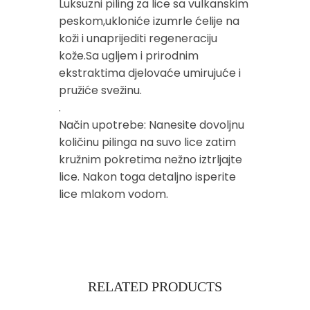
Luksuzni piling za lice sa vulkanskim
peskom,ukloniće izumrle ćelije na
koži i unaprijediti regeneraciju
kože.Sa ugljem i prirodnim
ekstraktima djelovaće umirujuće i
pružiće svežinu.
.
Način upotrebe: Nanesite dovoljnu
količinu pilinga na suvo lice zatim
kružnim pokretima nežno iztrljajte
lice. Nakon toga detaljno isperite
lice mlakom vodom.
RELATED PRODUCTS