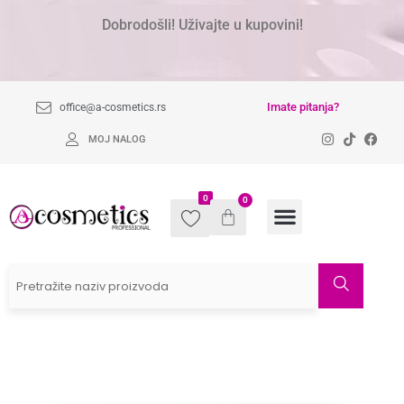
Dobrodošli! Uživajte u kupovini!
Imate pitanja?
office@a-cosmetics.rs
MOJ NALOG
0
0