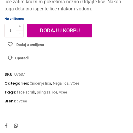
lice zatim kružnim pokretima nežno iztrljajte lice. Nakon
toga detaljno isperite lice mlakom vodom.
Na zalihama
DODAJ U KORPU
Dodaj u omiljeno
Uporedi
SKU:
U7537
Categories:
,
,
Čišćenje lica
Nega lica
VCee
Tags:
,
,
face scrub
piling za lice
vcee
Brend:
Vcee