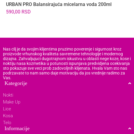
URBAN PRO Balansirajuća micelarna voda 200ml
V
590,00
RSD
8
Nas cilj je da svojim klijentima pruzimo poverenje i sigurnost kroz
proizvode vrhunskog kvaliteta savremene tehnologije i modernog
dizajna. Zahvaljujuci dugotrajnom iskustvu u oblasti nege koze, kose i
noktiju nasa kozmetika u potunosti ispunjava predvidjena ocekivanja
sto pokazuje sve veci prob zadovoljnih klijenata. Hvala Vam sto nas
podrzavate to nam samo daje motivaciju da jos vrednije radimo za
Vas.
Kategorije
Nokti
Make Up
Lice
Kosa
Telo
Informacije