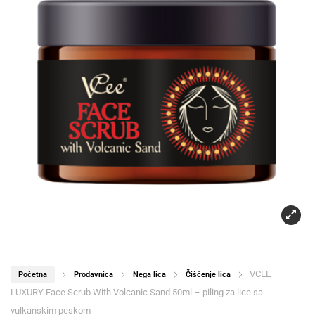
VCEE
Početna
Prodavnica
Nega lica
Čišćenje lica
LUXURY Face Scrub With Volcanic Sand 50ml – piling za lice sa
vulkanskim peskom