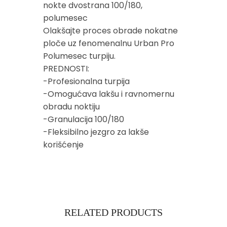
nokte dvostrana 100/180,
polumesec
Olakšajte proces obrade nokatne
ploče uz fenomenalnu Urban Pro
Polumesec turpiju.
PREDNOSTI:
-Profesionalna turpija
-Omogućava lakšu i ravnomernu
obradu noktiju
-Granulacija 100/180
-Fleksibilno jezgro za lakše
korišćenje
RELATED PRODUCTS