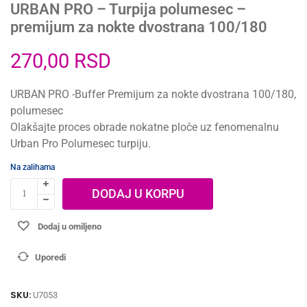
URBAN PRO – Turpija polumesec –
premijum za nokte dvostrana 100/180
270,00
RSD
URBAN PRO -Buffer Premijum za nokte dvostrana 100/180,
polumesec
Olakšajte proces obrade nokatne ploče uz fenomenalnu
Urban Pro Polumesec turpiju.
Na zalihama
DODAJ U KORPU
Dodaj u omiljeno
Uporedi
SKU:
U7053