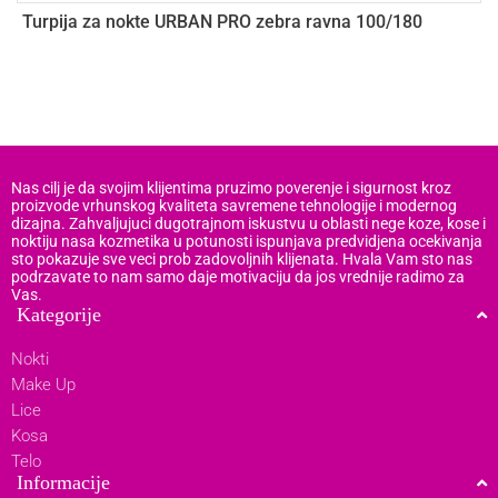
Turpija za nokte URBAN PRO zebra ravna 100/180
U
5
Nas cilj je da svojim klijentima pruzimo poverenje i sigurnost kroz
proizvode vrhunskog kvaliteta savremene tehnologije i modernog
dizajna. Zahvaljujuci dugotrajnom iskustvu u oblasti nege koze, kose i
noktiju nasa kozmetika u potunosti ispunjava predvidjena ocekivanja
sto pokazuje sve veci prob zadovoljnih klijenata. Hvala Vam sto nas
podrzavate to nam samo daje motivaciju da jos vrednije radimo za
Vas.
Kategorije
Nokti
Make Up
Lice
Kosa
Telo
Informacije