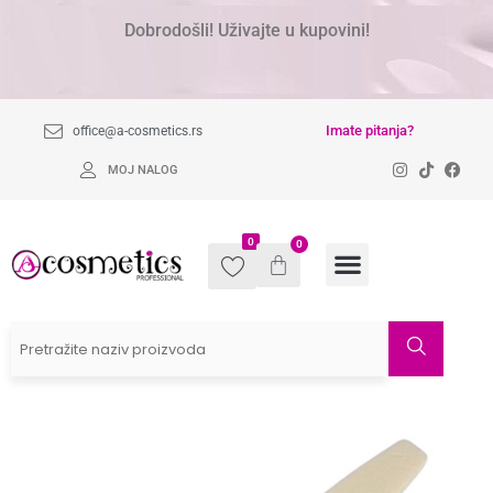
Dobrodošli! Uživajte u kupovini!
Imate pitanja?
office@a-cosmetics.rs
MOJ NALOG
0
0