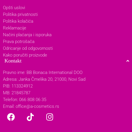
Opšti uslovi
Politika privatnosti
Politika kolačića
Reklamacije
Načini plaćanja i isporuka
Prava potrošača
Odricanje od odgovornosti
Kako poručiti proizvode
Kontakt
Pravno ime: BB Bonaca International DOO
Adresa: Janka Čmelika 20, 21000, Novi Sad
PIB: 113324912
MB: 21845787
Telefon: 066 808 06 35
Email:
office@a-cosmetics.rs