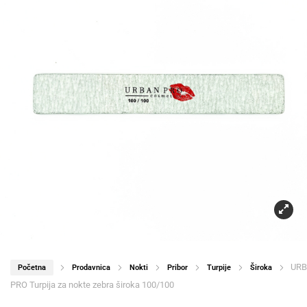
UR
Početna
Prodavnica
Nokti
Pribor
Turpije
Široka
PRO Turpija za nokte zebra široka 100/100