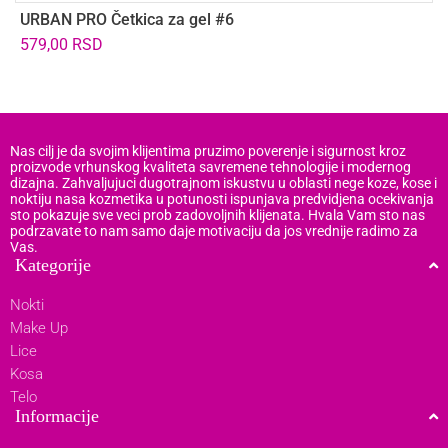
URBAN PRO Četkica za gel #6
T
579,00
RSD
Nas cilj je da svojim klijentima pruzimo poverenje i sigurnost kroz
proizvode vrhunskog kvaliteta savremene tehnologije i modernog
dizajna. Zahvaljujuci dugotrajnom iskustvu u oblasti nege koze, kose i
noktiju nasa kozmetika u potunosti ispunjava predvidjena ocekivanja
sto pokazuje sve veci prob zadovoljnih klijenata. Hvala Vam sto nas
podrzavate to nam samo daje motivaciju da jos vrednije radimo za
Vas.
Kategorije
Nokti
Make Up
Lice
Kosa
Telo
Informacije