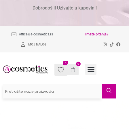
Dobrodošli! Uživajte u kupovini!
Imate pitanja?
office@a-cosmetics.rs
MOJ NALOG
0
0