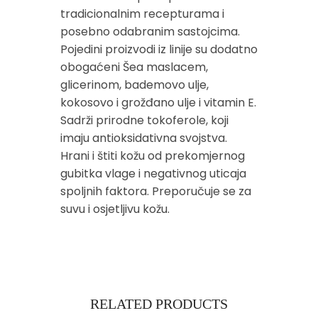
tradicionalnim recepturama i
posebno odabranim sastojcima.
Pojedini proizvodi iz linije su dodatno
obogaćeni Šea maslacem,
glicerinom, bademovo ulje,
kokosovo i grožđano ulje i vitamin E.
Sadrži prirodne tokoferole, koji
imaju antioksidativna svojstva.
Hrani i štiti kožu od prekomjernog
gubitka vlage i negativnog uticaja
spoljnih faktora. Preporučuje se za
suvu i osjetljivu kožu.
RELATED PRODUCTS