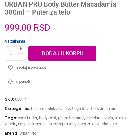
URBAN PRO Body Butter Macadamia
300ml – Puter za telo
999,00
RSD
Na zalihama
DODAJ U KORPU
Dodaj u omiljeno
Uporedi
SKU:
U0317
Categories:
,
,
,
Losioni i mleka za telo
Nega tela
Telo
Urban pro
Tags:
,
,
,
,
body butter
body mist
gel za tuširanje
micelarna voda
mleko
,
,
,
,
,
za telo
nega lica
nega tela
piling za telo
puter za telo
urban pro
Brend:
Urban Pro