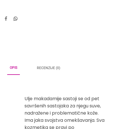
OPIS
RECENZIJE (0)
Ulje makadamije sastoji se od pet
savršenih sastojaka za njegu suve,
nadražene i problematične kože.
Ima jaka svojstva omekšavanja. Sva
kozmetika se pravi po