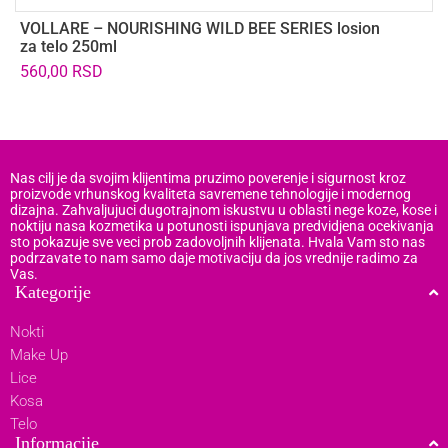
VOLLARE – NOURISHING WILD BEE SERIES losion
U
za telo 250ml
4
560,00
RSD
Nas cilj je da svojim klijentima pruzimo poverenje i sigurnost kroz
proizvode vrhunskog kvaliteta savremene tehnologije i modernog
dizajna. Zahvaljujuci dugotrajnom iskustvu u oblasti nege koze, kose i
noktiju nasa kozmetika u potunosti ispunjava predvidjena ocekivanja
sto pokazuje sve veci prob zadovoljnih klijenata. Hvala Vam sto nas
podrzavate to nam samo daje motivaciju da jos vrednije radimo za
Vas.
Kategorije
Nokti
Make Up
Lice
Kosa
Telo
Informacije