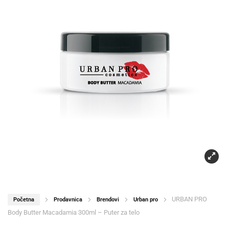
URBAN PRO
Početna
Prodavnica
Brendovi
Urban pro
Body Butter Macadamia 300ml – Puter za telo