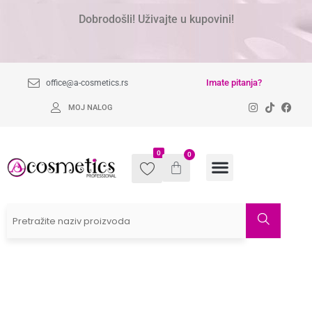
Dobrodošli! Uživajte u kupovini!
Imate pitanja?
office@a-cosmetics.rs
MOJ NALOG
0
0