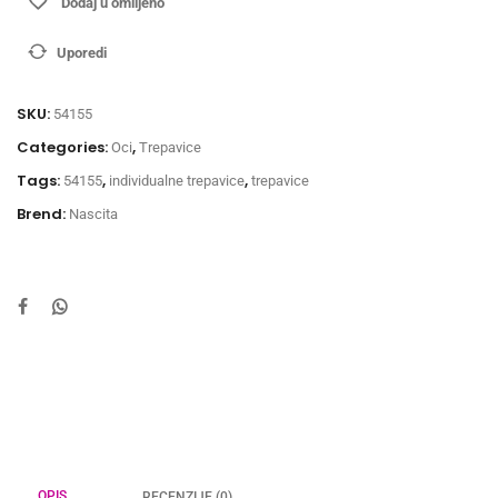
Dodaj u omiljeno
Uporedi
SKU:
54155
Categories:
,
Oci
Trepavice
Tags:
,
,
54155
individualne trepavice
trepavice
Brend:
Nascita
OPIS
RECENZIJE (0)