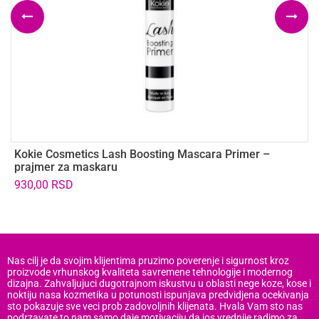
Kokie Cosmetics Lash Boosting Mascara Primer –
K
prajmer za maskaru
v
930,00
RSD
1
Nas cilj je da svojim klijentima pruzimo poverenje i sigurnost kroz
proizvode vrhunskog kvaliteta savremene tehnologije i modernog
dizajna. Zahvaljujuci dugotrajnom iskustvu u oblasti nege koze, kose i
noktiju nasa kozmetika u potunosti ispunjava predvidjena ocekivanja
sto pokazuje sve veci prob zadovoljnih klijenata. Hvala Vam sto nas
podrzavate to nam samo daje motivaciju da jos vrednije radimo za