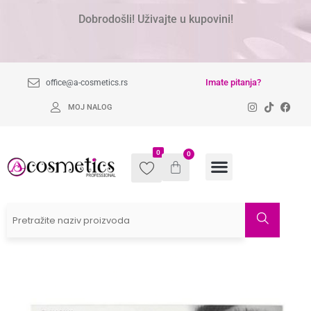
Dobrodošli! Uživajte u kupovini!
Imate pitanja?
office@a-cosmetics.rs
MOJ NALOG
0
0