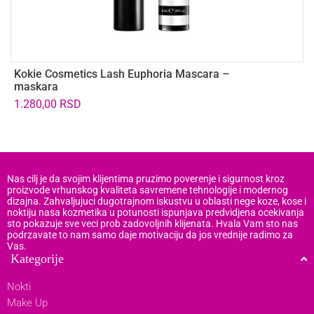
Kokie Cosmetics Lash Euphoria Mascara –
V
maskara
6
1.280,00
RSD
Nas cilj je da svojim klijentima pruzimo poverenje i sigurnost kroz
proizvode vrhunskog kvaliteta savremene tehnologije i modernog
dizajna. Zahvaljujuci dugotrajnom iskustvu u oblasti nege koze, kose i
noktiju nasa kozmetika u potunosti ispunjava predvidjena ocekivanja
sto pokazuje sve veci prob zadovoljnih klijenata. Hvala Vam sto nas
podrzavate to nam samo daje motivaciju da jos vrednije radimo za
Vas.
Kategorije
Nokti
Make Up