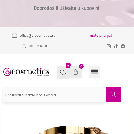
Dobrodošli! Uživajte u kupovini!
Imate pitanja?
office@a-cosmetics.rs
MOJ NALOG
0
0