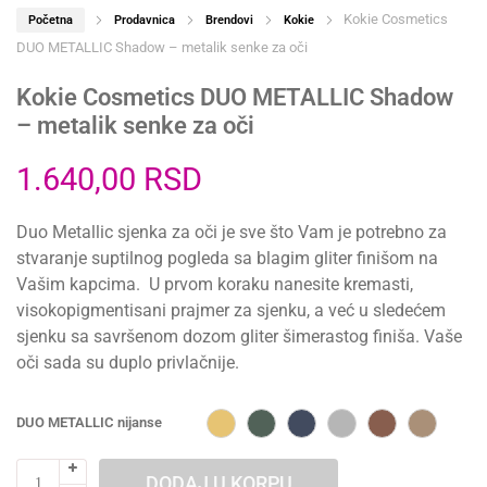
Kokie Cosmetics
Početna
Prodavnica
Brendovi
Kokie
DUO METALLIC Shadow – metalik senke za oči
Kokie Cosmetics DUO METALLIC Shadow
– metalik senke za oči
1.640,00
RSD
Duo Metallic sjenka za oči je sve što Vam je potrebno za
stvaranje suptilnog pogleda sa blagim gliter finišom na
Vašim kapcima. U prvom koraku nanesite kremasti,
visokopigmentisani prajmer za sjenku, a već u sledećem
sjenku sa savršenom dozom gliter šimerastog finiša. Vaše
oči sada su duplo privlačnije.
DUO METALLIC nijanse
DODAJ U KORPU